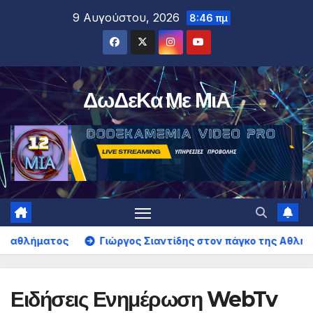
Μετάβαση
9 Αυγούστου, 2026
8:46 πμ
στο
περιεχόμενο
ΔωΔεΚα Με ΜιΑ
ς
Γιώργος Σιαντίδης στον πάγκο της Αθλητικής Ένωσης
Ειδήσεις Ενημέρωση WebTv