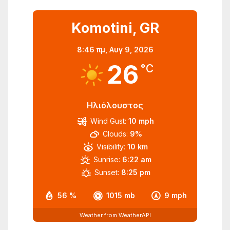
Komotini, GR
8:46 πμ,
Αυγ 9, 2026
26
°C
Ηλιόλουστος
Wind Gust:
10 mph
Clouds:
9%
Visibility:
10 km
Sunrise:
6:22 am
Sunset:
8:25 pm
56 %
1015 mb
9 mph
Weather from WeatherAPI