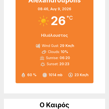
Alexandroupolis
08:46,
Αυγ 9, 2026
26
°C
Ηλιόλουστος
Wind Gust:
29 Km/h
Clouds:
10%
Sunrise:
06:20
Sunset:
20:23
60 %
1014 mb
23 Km/h
Ο Καιρός