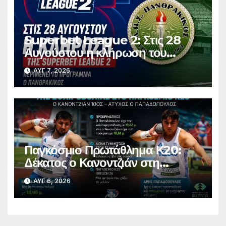
Superbet League 2: Στις 28
Αυγούστου η κλήρωση του
πρωταθλήματος
ΑΥΓ 7, 2026
Παγκόσμιο Πρωτάθλημα Κ20:
Δέκατος ο Κανοντζιάν στη
σφαιροβολία – Άτυχος ο
ΑΥΓ 6, 2026
Παπαδόπουλος στον τελικό