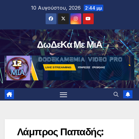
Μετάβαση
10 Αυγούστου, 2026
2:44 μμ
στο
περιεχόμενο
ΔωΔεΚα Με ΜιΑ
Λάμπρος Παπαδής: