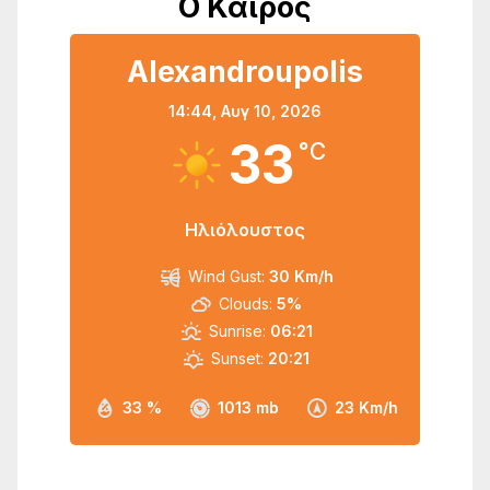
Ο Καιρός
Alexandroupolis
14:44,
Αυγ 10, 2026
33
°C
Ηλιόλουστος
Wind Gust:
30 Km/h
Clouds:
5%
Sunrise:
06:21
Sunset:
20:21
33 %
1013 mb
23 Km/h