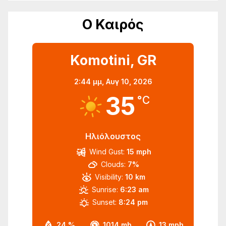
Ο Καιρός
Komotini, GR
2:44 μμ,
Αυγ 10, 2026
35
°C
Ηλιόλουστος
Wind Gust:
15 mph
Clouds:
7%
Visibility:
10 km
Sunrise:
6:23 am
Sunset:
8:24 pm
24 %
1014 mb
13 mph