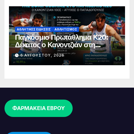
ΑΘΛΗΤΙΚΈΣ ΕΙΔΉΣΕΙΣ
ΑΘΛΗΤΙΣΜΌΣ
Παγκόσμιο Πρωτάθλημα Κ20:
Δέκατος ο Κανοντζιάν στη
σφαιροβολία – Άτυχος ο
6 ΑΥΓΟΎΣΤΟΥ, 2026
Παπαδόπουλος στον τελικό
ΦΑΡΜΑΚΕΙΑ ΕΒΡΟΥ