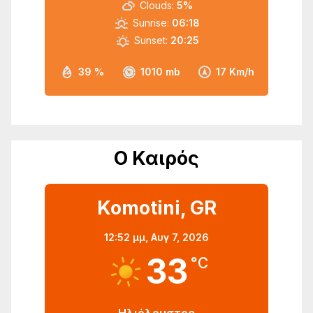
Clouds:
5%
Sunrise:
06:18
Sunset:
20:25
39 %
1010 mb
17 Km/h
Ο Καιρός
Komotini, GR
12:52 μμ,
Αυγ 7, 2026
33
°C