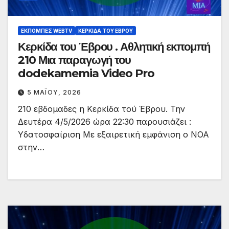
ΕΚΠΟΜΠΈΣ WEBTV
ΚΕΡΚΊΔΑ ΤΟΥ ΈΒΡΟΥ
Κερκίδα του Έβρου . Αθλητική εκπομπή
210 Μια παραγωγή του
dodekamemia Video Pro
5 ΜΑΪ́ΟΥ, 2026
210 εβδομαδες η Κερκίδα τού Έβρου. Την
Δευτέρα 4/5/2026 ώρα 22:30 παρουσιάζει :
Υδατοσφαίριση Με εξαιρετική εμφάνιση ο ΝΟΑ
στην…