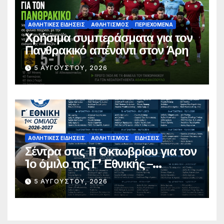
ΑΘΛΗΤΙΚΈΣ ΕΙΔΉΣΕΙΣ
ΑΘΛΗΤΙΣΜΌΣ
ΠΕΡΙΕΧΌΜΕΝΑ
Χρήσιμα συμπεράσματα για τον
Πανθρακικό απέναντι στον Άρη
5 ΑΥΓΟΎΣΤΟΥ, 2026
ΑΘΛΗΤΙΚΈΣ ΕΙΔΉΣΕΙΣ
ΑΘΛΗΤΙΣΜΌΣ
ΕΙΔΉΣΕΙΣ
Σέντρα στις 11 Οκτωβρίου για τον
1ο όμιλο της Γ’ Εθνικής –
Ανακοινώθηκε το πλήρες
5 ΑΥΓΟΎΣΤΟΥ, 2026
πρόγραμμα