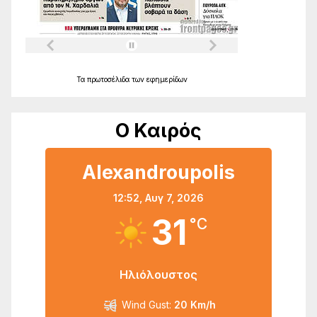
Τα
πρωτοσέλιδα
των
εφημερίδων
Ο Καιρός
Alexandroupolis
12:52,
Αυγ 7, 2026
31
°C
Ηλιόλουστος
Wind Gust:
20 Km/h