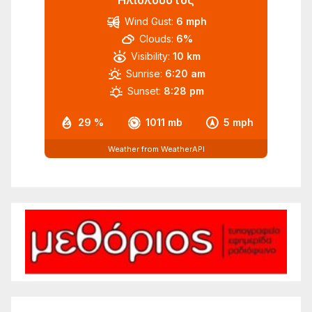
Ηλιόλουστος
Wind Gust:
6 mph
Clouds:
6%
Visibility:
10 km
Sunrise:
6:20 am
Sunset:
8:28 pm
29 %
1011 mb
5 mph
Weather from WeatherAPI