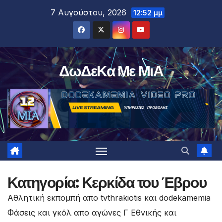
Μετάβαση
7 Αυγούστου, 2026
12:52 μμ
στο
περιεχόμενο
ΔωΔεΚα Με ΜιΑ
Κατηγορία:
Κερκίδα του Έβρου
Αθλητική εκπομπή απο tvthrakiotis και dodekamemia
Φάσεις και γκόλ απο αγώνες Γ Εθνικής και