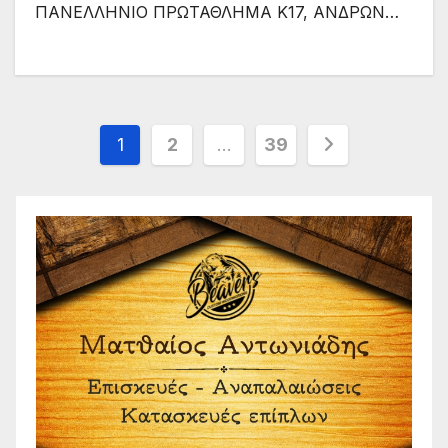
ΠΑΝΕΛΛΗΝΙΟ ΠΡΩΤΑΘΛΗΜΑ Κ17, ΑΝΔΡΩΝ…
Σελιδοποίηση
1
2
…
39
άρθρων