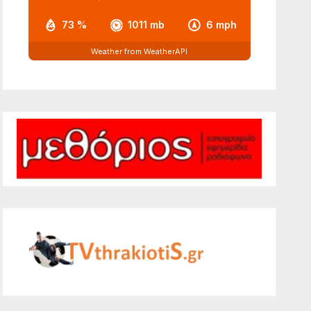
73 %
1011 mb
6 mph
Weather from WeatherAPI