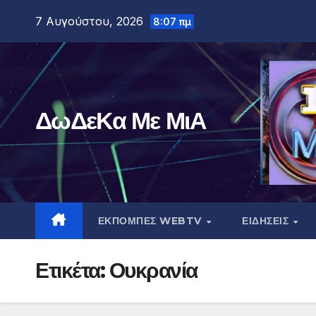
Μετάβαση
7 Αυγούστου, 2026
8:07 πμ
στο
περιεχόμενο
ΔωΔεΚα Με ΜιΑ
ΕΚΠΟΜΠΕΣ WEBTV
ΕΙΔΗΣΕΙΣ
Ετικέτα:
Ουκρανία