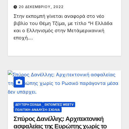
“λόμπι” την ΕΕ χρηματίζουν.
20 ΔΕΚΕΜΒΡΊΟΥ, 2022
Στην εκπομπή γίνεται αναφορά στο νέο
βιβλίο του Θέμη Τζίμα, με τίτλο “Η Ελλάδα
και ο Ελληνισμός στην Μετάμερικανική
εποχή.…
ΔΕΎΤΕΡΗ ΣΕΛΊΔΑ
ΕΚΠΟΜΠΈΣ WEBTV
ΠΟΛΙΤΙΚΉ-ΑΝΆΛΥΣΗ-ΣΧΌΛΙΑ
Σπύρος Δανέλλης: Αρχιτεκτονική
ασφαλείας της Ευρώπης χωρίς το