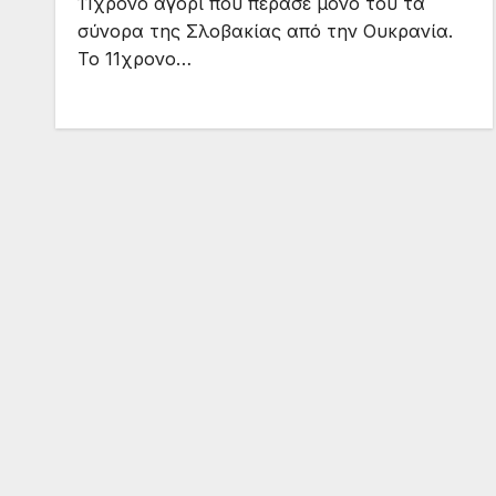
11χρονο αγόρι που πέρασε μόνο του τα
σύνορα της Σλοβακίας από την Ουκρανία.
Το 11χρονο…