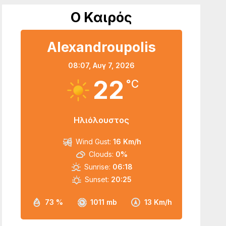
Ο Καιρός
Alexandroupolis
08:07,
Αυγ 7, 2026
22
°C
Ηλιόλουστος
Wind Gust:
16 Km/h
Clouds:
0%
Sunrise:
06:18
Sunset:
20:25
73 %
1011 mb
13 Km/h