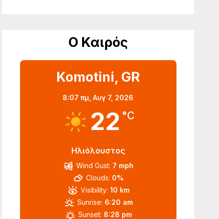
Ο Καιρός
Komotini, GR
8:07 πμ,
Αυγ 7, 2026
22
°C
Ηλιόλουστος
Wind Gust:
7 mph
Clouds:
0%
Visibility:
10 km
Sunrise:
6:20 am
Sunset:
8:28 pm