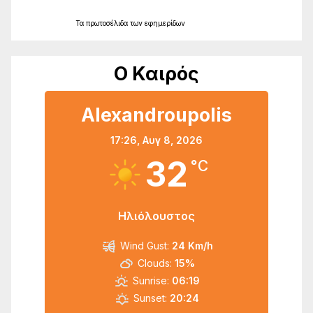
Τα
πρωτοσέλιδα
των
εφημερίδων
Ο Καιρός
Alexandroupolis
17:26,
Αυγ 8, 2026
32
°C
Ηλιόλουστος
Wind Gust:
24 Km/h
Clouds:
15%
Sunrise:
06:19
Sunset:
20:24