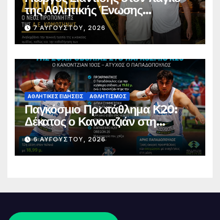
της Αθλητικής Ένωσης
Κομοτηνής
7 ΑΥΓΟΎΣΤΟΥ, 2026
ΑΘΛΗΤΙΚΈΣ ΕΙΔΉΣΕΙΣ
ΑΘΛΗΤΙΣΜΌΣ
Παγκόσμιο Πρωτάθλημα Κ20:
Δέκατος ο Κανοντζιάν στη
σφαιροβολία – Άτυχος ο
6 ΑΥΓΟΎΣΤΟΥ, 2026
Παπαδόπουλος στον τελικό