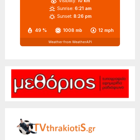
Visibility:
10 km
Sunrise:
6:21 am
Sunset:
8:26 pm
49 %
1008 mb
12 mph
Weather from WeatherAPI