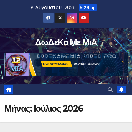
Μετάβαση
8 Αυγούστου, 2026
5:26 μμ
στο
περιεχόμενο
ΔωΔεΚα Με ΜιΑ
Μήνας:
Ιούλιος 2026