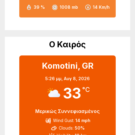
39 %
1008 mb
14 Km/h
Ο Καιρός
Komotini, GR
5:26 μμ,
Αυγ 8, 2026
33
°C
Μερικώς Συννεφιασμένος
Wind Gust:
14 mph
Clouds:
50%