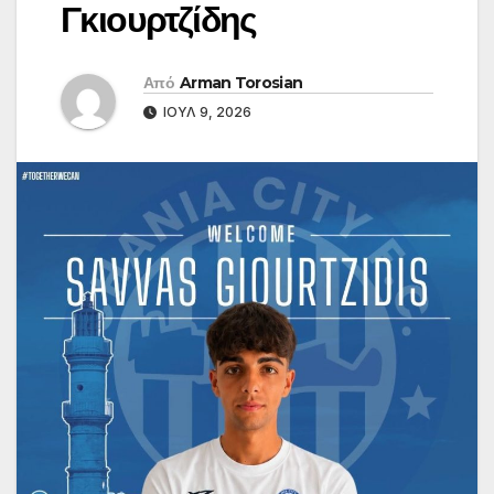
Γκιουρτζίδης
Από
Arman Torosian
ΙΟΎΛ 9, 2026