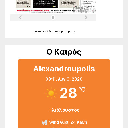
Τα
πρωτοσέλιδα
των
εφημερίδων
Ο Καιρός
Alexandroupolis
09:11,
Αυγ 6, 2026
28
°C
Ηλιόλουστος
Wind Gust:
24 Km/h