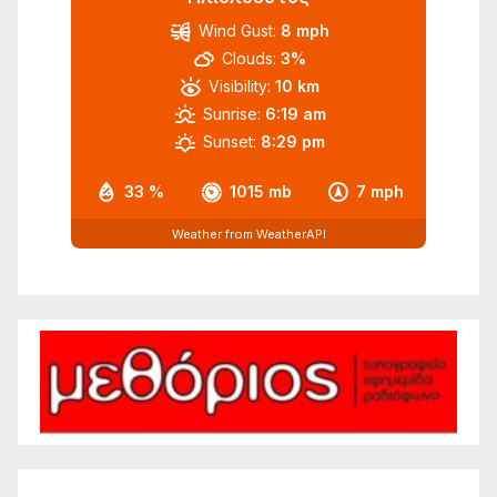
Wind Gust:
8 mph
Clouds:
3%
Visibility:
10 km
Sunrise:
6:19 am
Sunset:
8:29 pm
33 %
1015 mb
7 mph
Weather from WeatherAPI