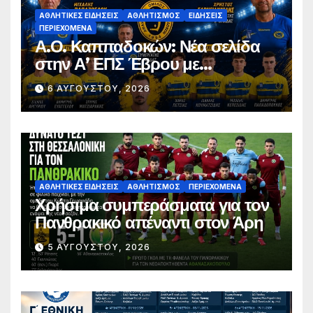
ΑΘΛΗΤΙΚΈΣ ΕΙΔΉΣΕΙΣ
ΑΘΛΗΤΙΣΜΌΣ
ΕΙΔΉΣΕΙΣ
ΠΕΡΙΕΧΌΜΕΝΑ
Α.Ο. Καππαδοκών: Νέα σελίδα
στην Α’ ΕΠΣ Έβρου με
φιλοδοξίες, σταθερότητα και
6 ΑΥΓΟΎΣΤΟΥ, 2026
επένδυση στη νέα γενιά
ΑΘΛΗΤΙΚΈΣ ΕΙΔΉΣΕΙΣ
ΑΘΛΗΤΙΣΜΌΣ
ΠΕΡΙΕΧΌΜΕΝΑ
Χρήσιμα συμπεράσματα για τον
Πανθρακικό απέναντι στον Άρη
5 ΑΥΓΟΎΣΤΟΥ, 2026