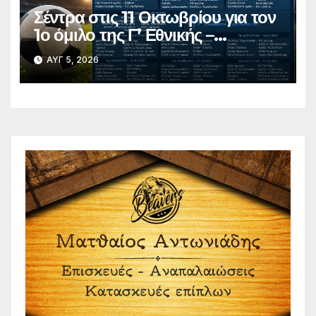
Σέντρα στις 11 Οκτωβρίου για τον
1ο όμιλο της Γ’ Εθνικής –
Ανακοινώθηκε το πλήρες
ΑΥΓ 5, 2026
πρόγραμμα