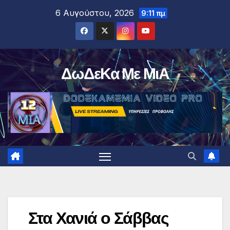
Μετάβαση
6 Αυγούστου, 2026
9:11 πμ
στο
περιεχόμενο
ΔωΔεΚα Με ΜιΑ
Στα Χανιά ο Σάββας