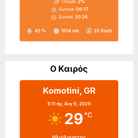
Clouds:
2%
Sunrise:
06:17
Sunset:
20:26
43 %
1014 mb
20 Km/h
Ο Καιρός
Komotini, GR
9:11 πμ,
Αυγ 6, 2026
29
°C
Ηλιόλουστος