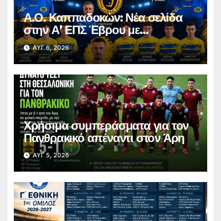
Α.Ο. Καππαδοκών: Νέα σελίδα
στην Α’ ΕΠΣ Έβρου με
φιλοδοξίες, σταθερότητα και
ΑΥΓ 6, 2026
επένδυση στη νέα γενιά
Χρήσιμα συμπεράσματα για τον
Πανθρακικό απέναντι στον Άρη
ΑΥΓ 5, 2026