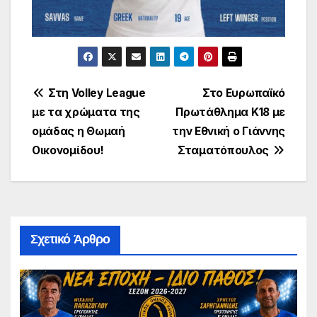
Πλοήγηση
Στη Volley League
Στο Ευρωπαϊκό
με τα χρώματα της
Πρωτάθλημα Κ18 με
άρθρων
ομάδας η Θωμαή
την Εθνική ο Γιάννης
Οικονομίδου!
Σταματόπουλος
Σχετικό Άρθρο