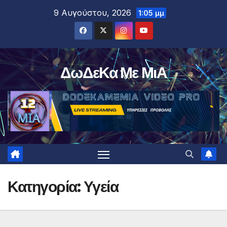
Μετάβαση
9 Αυγούστου, 2026
1:05 μμ
στο
περιεχόμενο
ΔωΔεΚα Με ΜιΑ
Κατηγορία:
Υγεία