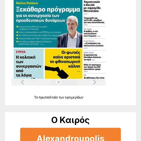
Τα
πρωτοσέλιδα
των
εφημερίδων
Ο Καιρός
Alexandroupolis