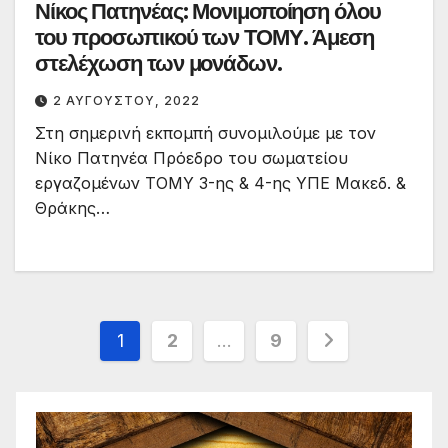
Νίκος Πατηνέας: Μονιμοποίηση όλου
του προσωπικού των ΤΟΜΥ. Άμεση
στελέχωση των μονάδων.
2 ΑΥΓΟΎΣΤΟΥ, 2022
Στη σημερινή εκπομπή συνομιλούμε με τον
Νίκο Πατηνέα Πρόεδρο του σωματείου
εργαζομένων ΤΟΜΥ 3-ης & 4-ης ΥΠΕ Μακεδ. &
Θράκης…
Σελιδοποίηση
1
2
…
9
άρθρων