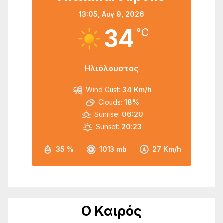
13:05,
Αυγ 9, 2026
34
°C
Ηλιόλουστος
Wind Gust:
34 Km/h
Clouds:
18%
Sunrise:
06:20
Sunset:
20:23
35 %
1013 mb
27 Km/h
Ο Καιρός