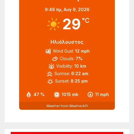
9:46 πμ,
Αυγ 9, 2026
29
°C
Ηλιόλουστος
Wind Gust:
12 mph
Clouds:
7%
Visibility:
10 km
Sunrise:
6:22 am
Sunset:
8:25 pm
47 %
1015 mb
11 mph
Weather from WeatherAPI