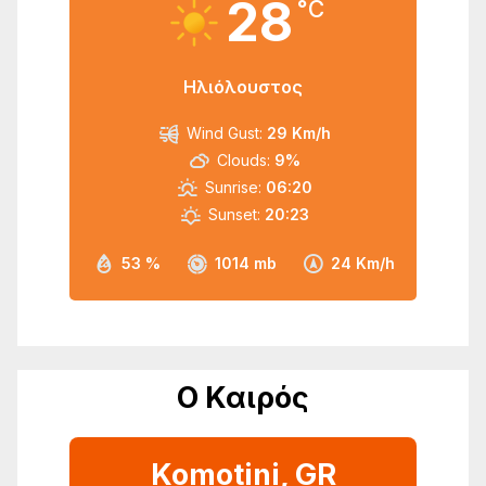
28
°C
Ηλιόλουστος
Wind Gust:
29 Km/h
Clouds:
9%
Sunrise:
06:20
Sunset:
20:23
53 %
1014 mb
24 Km/h
Ο Καιρός
Komotini, GR