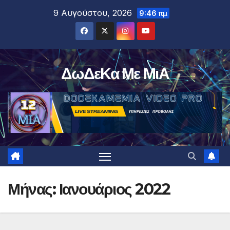
Μετάβαση
9 Αυγούστου, 2026
9:46 πμ
στο
περιεχόμενο
ΔωΔεΚα Με ΜιΑ
Μήνας:
Ιανουάριος 2022