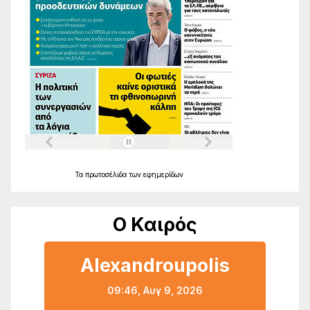
Τα
πρωτοσέλιδα
των
εφημερίδων
Ο Καιρός
Alexandroupolis
09:46,
Αυγ 9, 2026