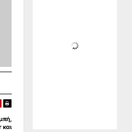
9:13 μμ,
Αυγ 6, 2026
27
°C
Αίθριος
Wind Gust:
9 mph
Clouds:
16%
Visibility:
10 km
Sunrise:
6:19 am
Sunset:
8:29 pm
39
1011
4
%
mb
mph
Weather from WeatherAPI
μπή,
 και