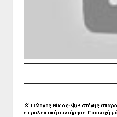
Πλοήγηση
Γιώργος Νίκιας: Φ/Β στέγης απαρ
η προληπτική συντήρηση. Προσοχή μ