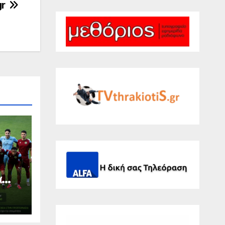
gr
α
η