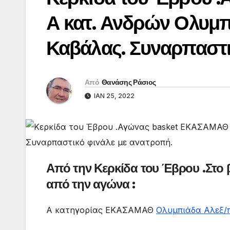
Α κατ. Ανδρών Ολυμπ
Καβάλας. Συναρπαστι
Από
Θανάσης Ράσιος
ΙΑΝ 25, 2022
Από την Κερκίδα του Έβρου .Στο β
από την αγώνα :
Α κατηγορίας ΕΚΑΣΑΜΑΘ
Ολυμπιάδα Αλεξ/