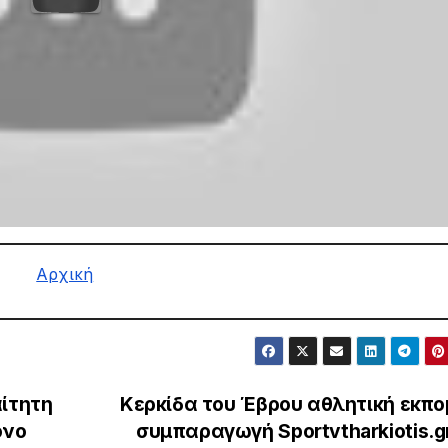
Αρχική
αίτητη
Κερκίδα του Έβρου αθλητική εκπο
όνο
συμπαραγωγή Sportvtharkiotis.gr