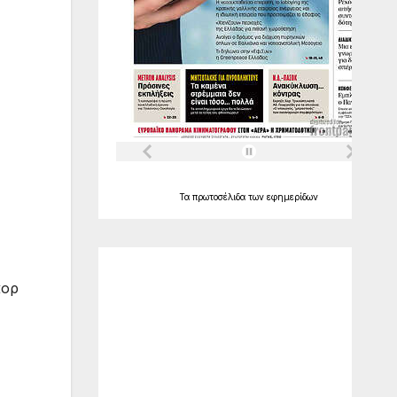
Τα
πρωτοσέλιδα
των
εφημερίδων
Ο Καιρός
κορ
Alexandroupolis
21:13,
Αυγ 6, 2026
°C