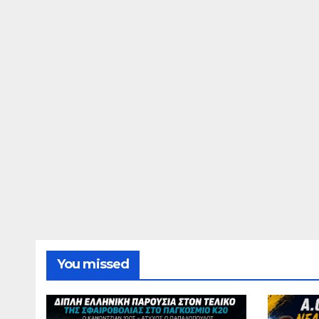
Παπαδόπουλος στον
επέν
τελικό
γενιά
You missed