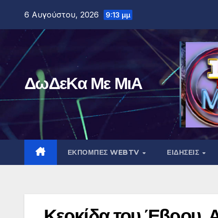
Μετάβαση
6 Αυγούστου, 2026
9:13 μμ
στο
περιεχόμενο
ΔωΔεΚα Με ΜιΑ
ΕΚΠΟΜΠΕΣ WEBTV
ΕΙΔΗΣΕΙΣ
Κερκίδα του Έβρου 