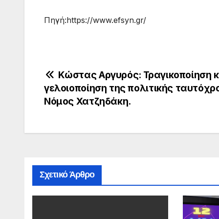
Πηγή:https://www.efsyn.gr/
Πλοήγηση
Κώστας Αργυρός: Τραγικοποίηση κ
γελοιοποίηση της πολιτικής ταυτόχρ
άρθρων
Νόμος Χατζηδάκη.
Σχετικό Άρθρο