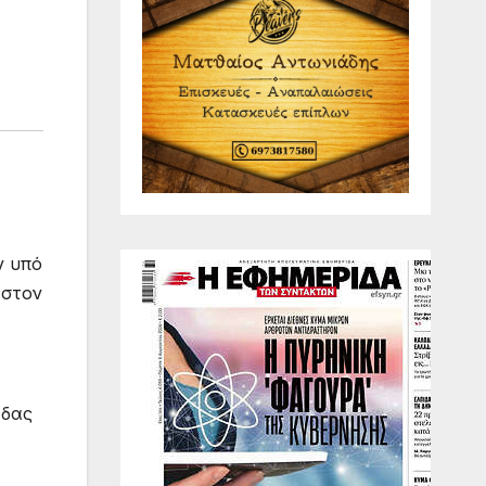
ν υπό
 στον
άδας