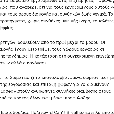
πό το Σωματείο Εργαζομένων στις Επιχειρήσεις Παραγω
ίας, που αναφέρει ότι για τους εργαζόμενους αυτούς «
 και τους όρους διαμονής και συνθηκών ζωής γενικά. Τα
αραπήγματα, χωρίς συνθήκες υγιεινής (νερό, τουαλέτες
ψηφίας.
ρτηγών, δουλεύουν από το πρωί μέχρι το βράδυ. Οι
αμονής έχουν μετατρέψει τους χώρους εργασίας σε
της πανδημίας. Η κατάσταση στη συγκεκριμένη επιχείρη
ποτών αλλά ο κανόνας».
υ, το Σωματείο ζητά επαναλαμβανόμενα δωρεάν τεστ μ
 της εργοδοσίας και επίταξη χώρων για να διαμείνουν
 εξασφαλιστούν ανθρώπινες συνθήκες διαβίωσης στους
 από το κράτος όλων των μέσων προφύλαξης.
Πρωτοβουλίας Πολιτών «I Can’ t Breathe» έστειλε επιστ