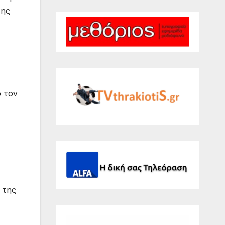
της
ό τον
 της