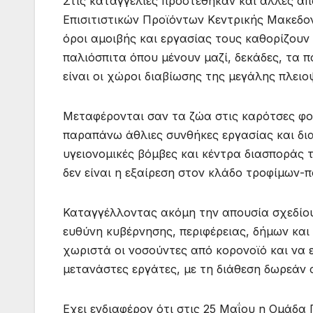
Στις καταγγελίες προστέθηκαν και άλλες α
Επισιτιστικών Προϊόντων Κεντρικής Μακεδον
όροι αμοιβής και εργασίας τους καθορίζουν
παλιόσπιτα όπου μένουν μαζί, δεκάδες, τα π
είναι οι χώροι διαβίωσης της μεγάλης πλειο
Μεταφέρονται σαν τα ζώα στις καρότσες φο
παραπάνω άθλιες συνθήκες εργασίας και δι
υγειονομικές βόμβες και κέντρα διασποράς 
δεν είναι η εξαίρεση στον κλάδο τροφίμων-
Καταγγέλλοντας ακόμη την απουσία σχεδίο
ευθύνη κυβέρνησης, περιφέρειας, δήμων και
χωριστά οι νοσούντες από κορονοϊό και να
μετανάστες εργάτες, με τη διάθεση δωρεάν
Εχει ενδιαφέρον ότι στις 25 Μαΐου η Ομάδα 