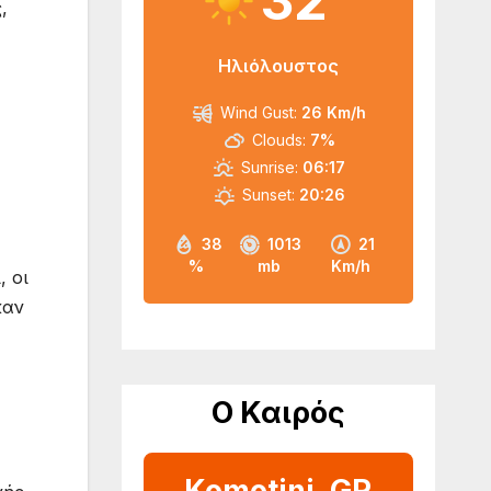
32
,
Ηλιόλουστος
Wind Gust:
26 Km/h
Clouds:
7%
Sunrise:
06:17
Sunset:
20:26
38
1013
21
%
mb
Km/h
 οι
καν
Ο Καιρός
Komotini, GR