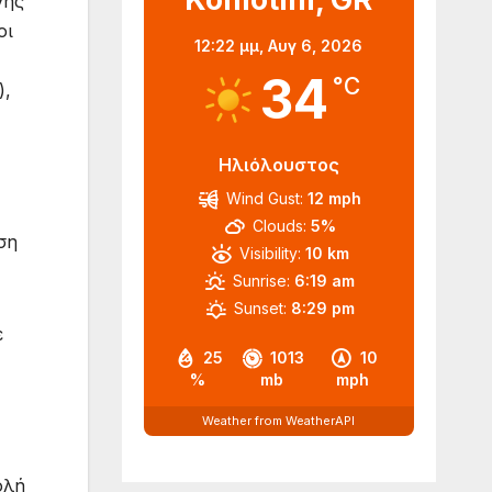
γής
οι
12:22 μμ,
Αυγ 6, 2026
34
°C
),
Ηλιόλουστος
Wind Gust:
12 mph
Clouds:
5%
ση
Visibility:
10 km
Sunrise:
6:19 am
Sunset:
8:29 pm
ε
25
1013
10
%
mb
mph
Weather from WeatherAPI
ολή