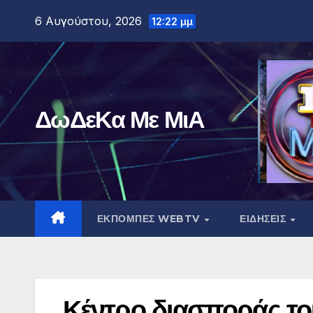
Μετάβαση
6 Αυγούστου, 2026
12:22 μμ
στο
περιεχόμενο
ΔωΔεΚα Με ΜιΑ
ΕΚΠΟΜΠΕΣ WEBTV
ΕΙΔΗΣΕΙΣ
Κέντρο διασποράς το