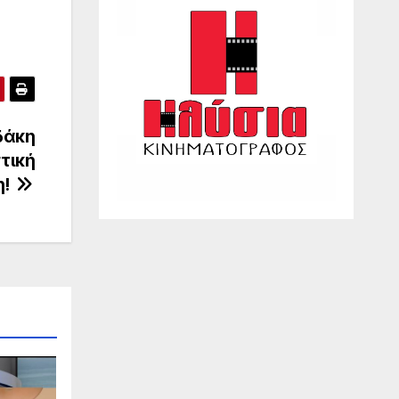
δάκη
τική
η!