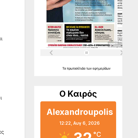
ι
Τα
πρωτοσέλιδα
των
εφημερίδων
Ο Καιρός
ι
Alexandroupolis
12:22,
Αυγ 6, 2026
ες
°C