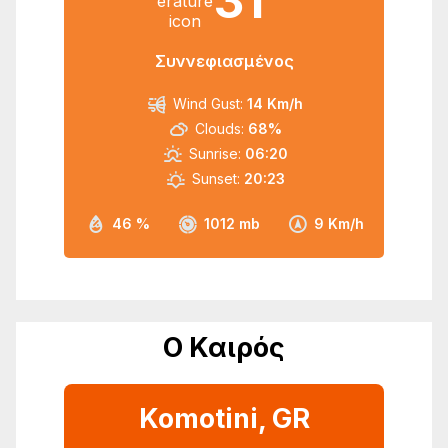
31
Συννεφιασμένος
Wind Gust:
14 Km/h
Clouds:
68%
Sunrise:
06:20
Sunset:
20:23
46 %
1012 mb
9 Km/h
Ο Καιρός
Komotini, GR