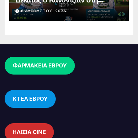
σφαιροβολία – Άτυχος ο
6 ΑΥΓΟΎΣΤΟΥ, 2026
Παπαδόπουλος στον τελικό
ΦΑΡΜΑΚΕΙΑ ΕΒΡΟΥ
ΚΤΕΛ ΕΒΡΟΥ
ΗΛΙΣΙΑ CINE