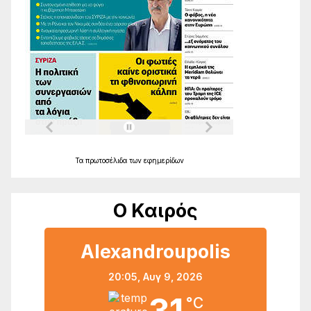
Τα
πρωτοσέλιδα
των
εφημερίδων
Ο Καιρός
Alexandroupolis
20:05,
Αυγ 9, 2026
°C