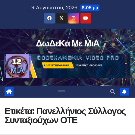
Μετάβαση
9 Αυγούστου, 2026
8:05 μμ
στο
περιεχόμενο
ΔωΔεΚα Με ΜιΑ
Ετικέτα:
Πανελλήνιος Σύλλογος
Συνταξιούχων ΟΤΕ