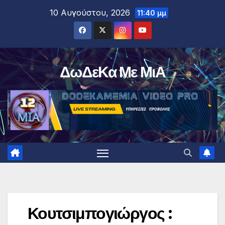
Μετάβαση
10 Αυγούστου, 2026
11:40 μμ
στο
περιεχόμενο
ΔωΔεΚα Με ΜιΑ
Κουτσιμπογιώργος :