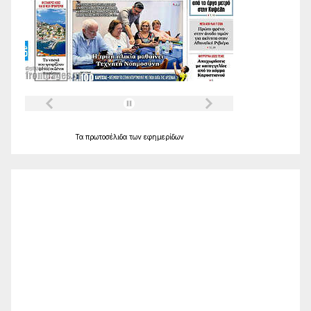
Τα
πρωτοσέλιδα
των
εφημερίδων
Ο Καιρός
Alexandroupolis
23:40,
Αυγ 10, 2026
24
°C