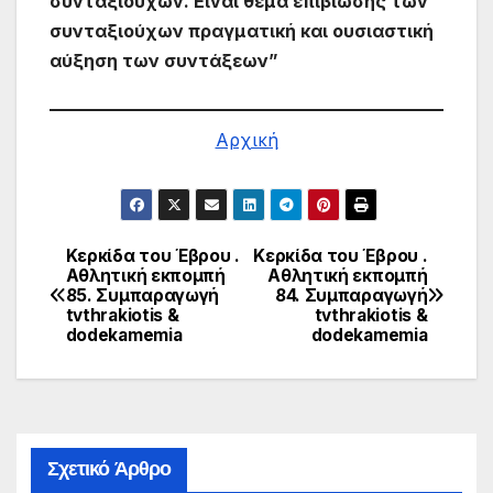
συνταξιούχων. Είναι θέμα επιβίωσης των
συνταξιούχων πραγματική και ουσιαστική
αύξηση των συντάξεων”
Αρχική
Κερκίδα του Έβρου .
Κερκίδα του Έβρου .
Πλοήγηση
Αθλητική εκπομπή
Αθλητική εκπομπή
85. Συμπαραγωγή
84. Συμπαραγωγή
άρθρων
tvthrakiotis &
tvthrakiotis &
dodekamemia
dodekamemia
Σχετικό Άρθρο