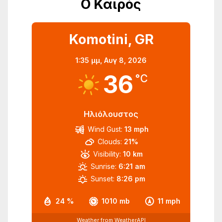
Ο Καιρός
Komotini, GR
1:35 μμ,
Αυγ 8, 2026
36
°C
Ηλιόλουστος
Wind Gust:
13 mph
Clouds:
21%
Visibility:
10 km
Sunrise:
6:21 am
Sunset:
8:26 pm
24 %
1010 mb
11 mph
Weather from WeatherAPI