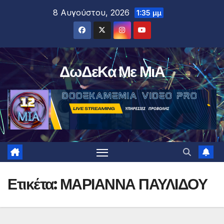
Μετάβαση
8 Αυγούστου, 2026
1:35 μμ
στο
περιεχόμενο
ΔωΔεΚα Με ΜιΑ
Ετικέτα:
ΜΑΡΙΑΝΝΑ ΠΑΥΛΙΔΟΥ