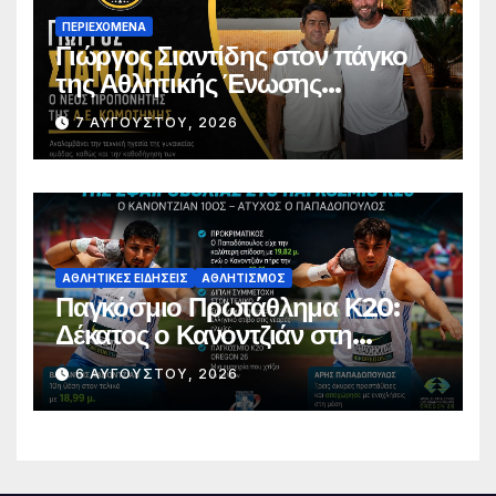
ΠΕΡΙΕΧΌΜΕΝΑ
Γιώργος Σιαντίδης στον πάγκο
της Αθλητικής Ένωσης
Κομοτηνής
7 ΑΥΓΟΎΣΤΟΥ, 2026
ΑΘΛΗΤΙΚΈΣ ΕΙΔΉΣΕΙΣ
ΑΘΛΗΤΙΣΜΌΣ
Παγκόσμιο Πρωτάθλημα Κ20:
Δέκατος ο Κανοντζιάν στη
σφαιροβολία – Άτυχος ο
6 ΑΥΓΟΎΣΤΟΥ, 2026
Παπαδόπουλος στον τελικό