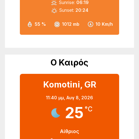
Sunrise:
06:19
Sunset:
20:24
55 %
1012 mb
10 Km/h
Ο Καιρός
Komotini, GR
11:40 μμ,
Αυγ 8, 2026
25
°C
Αίθριος