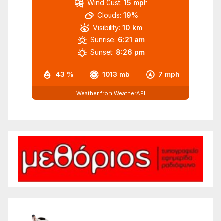
Wind Gust:
15 mph
Clouds:
19%
Visibility:
10 km
Sunrise:
6:21 am
Sunset:
8:26 pm
43 %
1013 mb
7 mph
Weather from WeatherAPI