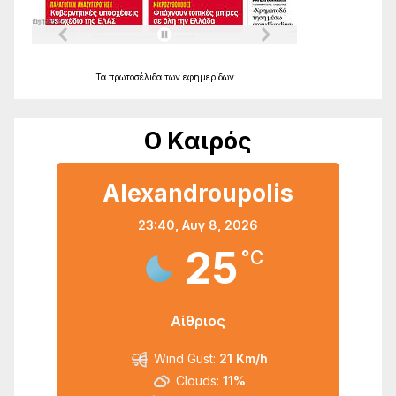
Τα
πρωτοσέλιδα
των
εφημερίδων
Ο Καιρός
Alexandroupolis
23:40,
Αυγ 8, 2026
25
°C
Αίθριος
Wind Gust:
21 Km/h
Clouds:
11%