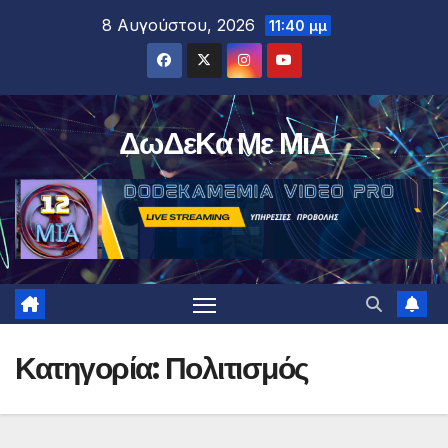
Μετάβαση
8 Αυγούστου, 2026
11:40 μμ
στο
περιεχόμενο
ΔωΔεΚα Με ΜιΑ
Κατηγορία:
Πολιτισμός