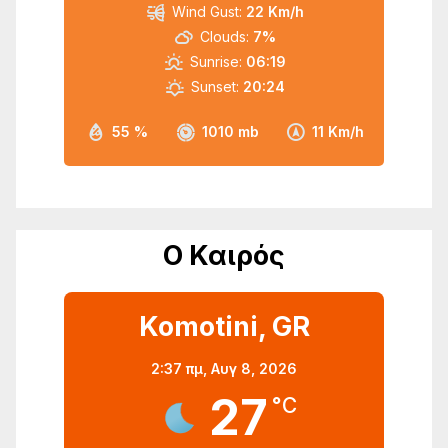
Wind Gust:
22 Km/h
Clouds:
7%
Sunrise:
06:19
Sunset:
20:24
55 %
1010 mb
11 Km/h
Ο Καιρός
Komotini, GR
2:37 πμ,
Αυγ 8, 2026
27
°C