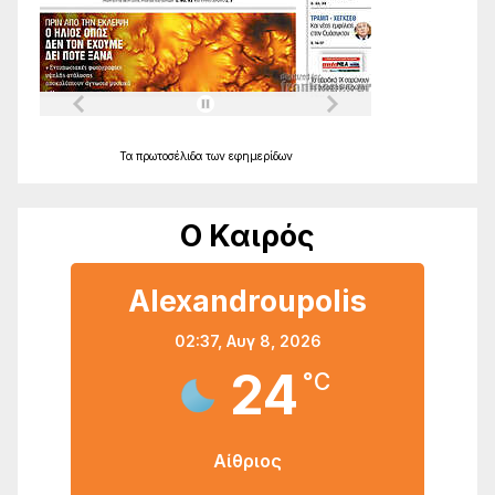
Τα
πρωτοσέλιδα
των
εφημερίδων
Ο Καιρός
Alexandroupolis
02:37,
Αυγ 8, 2026
24
°C
Αίθριος