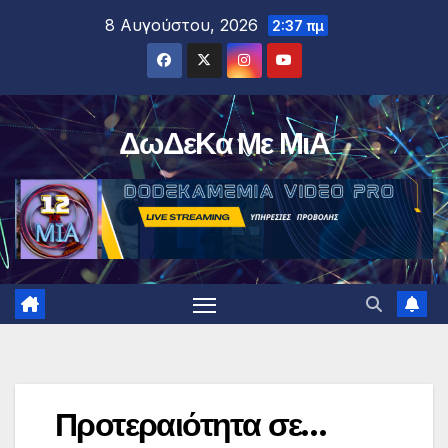
Μετάβαση
8 Αυγούστου, 2026
2:37 πμ
στο
περιεχόμενο
ΔωΔεΚα Με ΜιΑ
Προτεραιότητα σε…