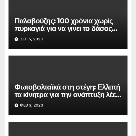
Παλαβούζης: 100 χρόνια χωρίς
πυρκαγιά για να γινει το δάσος
της Δαδιάς όπως ήταν.
ΣΕΠ 5, 2023
Φωτοβολταϊκά στη στέγη: Ελλιπή
τα κίνητρα για την ανάπτυξη λέει
ο ΠΑΣΥΦΩΣ
ΦΕΒ 3, 2023