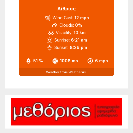
Αίθριος
Wind Gust:
12 mph
Clouds:
0%
Visibility:
10 km
Sunrise:
6:21 am
Sunset:
8:26 pm
51 %
1008 mb
6 mph
Weather from WeatherAPI