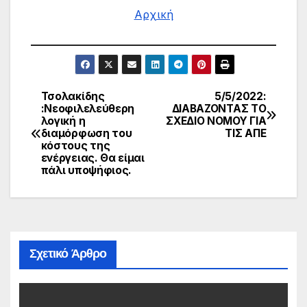
Αρχική
Τσολακίδης
5/5/2022:
Πλοήγηση
:Νεοφιλελεύθερη
ΔΙΑΒΑΖΟΝΤΑΣ ΤΟ
λογική η
ΣΧΕΔΙΟ ΝΟΜΟΥ ΓΙΑ
άρθρων
διαμόρφωση του
ΤΙΣ ΑΠΕ
κόστους της
ενέργειας. Θα είμαι
πάλι υποψήφιος.
Σχετικό Άρθρο