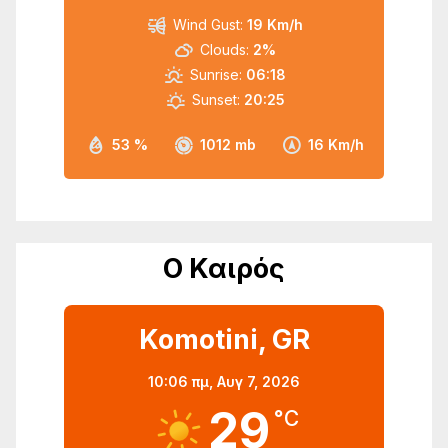
Wind Gust:
19 Km/h
Clouds:
2%
Sunrise:
06:18
Sunset:
20:25
53 %
1012 mb
16 Km/h
Ο Καιρός
Komotini, GR
10:06 πμ,
Αυγ 7, 2026
29
°C