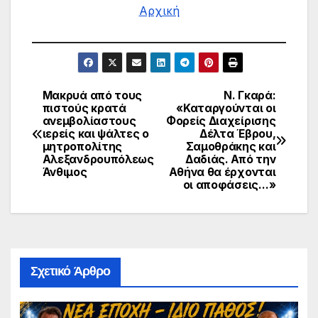
Αρχική
Μακρυά από τους
Ν. Γκαρά:
Πλοήγηση
πιστούς κρατά
«Καταργούνται οι
ανεμβολίαστους
Φορείς Διαχείρισης
άρθρων
ιερείς και ψάλτες ο
Δέλτα Έβρου,
μητροπολίτης
Σαμοθράκης και
Αλεξανδρουπόλεως
Δαδιάς. Από την
Άνθιμος
Αθήνα θα έρχονται
οι αποφάσεις…»
Σχετικό Άρθρο