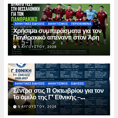
ΑΘΛΗΤΙΚΈΣ ΕΙΔΉΣΕΙΣ
ΑΘΛΗΤΙΣΜΌΣ
ΠΕΡΙΕΧΌΜΕΝΑ
Χρήσιμα συμπεράσματα για τον
Πανθρακικό απέναντι στον Άρη
5 ΑΥΓΟΎΣΤΟΥ, 2026
ΑΘΛΗΤΙΚΈΣ ΕΙΔΉΣΕΙΣ
ΑΘΛΗΤΙΣΜΌΣ
ΕΙΔΉΣΕΙΣ
Σέντρα στις 11 Οκτωβρίου για τον
1ο όμιλο της Γ’ Εθνικής –
Ανακοινώθηκε το πλήρες
5 ΑΥΓΟΎΣΤΟΥ, 2026
πρόγραμμα