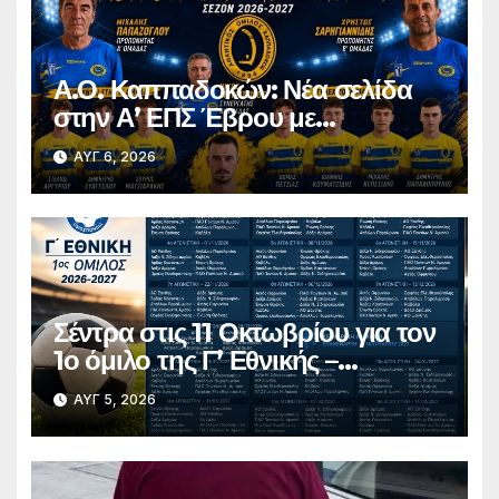
Α.Ο. Καππαδοκών: Νέα σελίδα
στην Α’ ΕΠΣ Έβρου με
φιλοδοξίες, σταθερότητα και
ΑΥΓ 6, 2026
επένδυση στη νέα γενιά
Σέντρα στις 11 Οκτωβρίου για τον
1ο όμιλο της Γ’ Εθνικής –
Ανακοινώθηκε το πλήρες
ΑΥΓ 5, 2026
πρόγραμμα