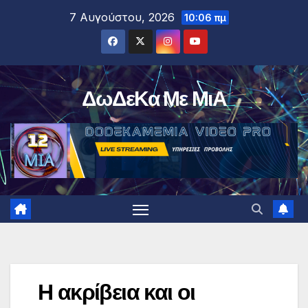
Μετάβαση
7 Αυγούστου, 2026
10:06 πμ
στο
περιεχόμενο
ΔωΔεΚα Με ΜιΑ
Η ακρίβεια και οι