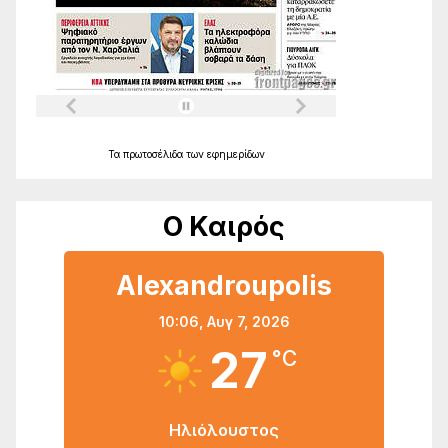
Τα
πρωτοσέλιδα
των
εφημερίδων
Ο Καιρός
Alexandroupolis
10:06,
Αυγ 7, 2026
27
°C
Ηλιόλουστος