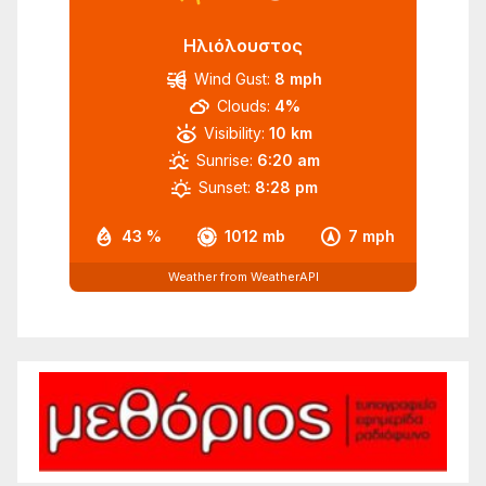
Ηλιόλουστος
Wind Gust:
8 mph
Clouds:
4%
Visibility:
10 km
Sunrise:
6:20 am
Sunset:
8:28 pm
43 %
1012 mb
7 mph
Weather from WeatherAPI