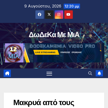
Μετάβαση
9 Αυγούστου, 2026
12:20 μμ
στο
περιεχόμενο
ΔωΔεΚα Με ΜιΑ
Μακρυά από τους