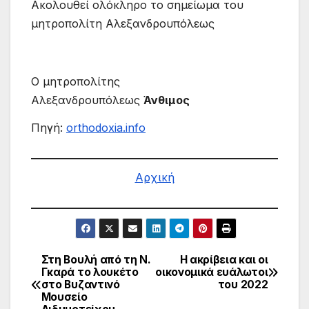
Ακολουθεί ολόκληρo το σημείωμα του
μητροπολίτη Αλεξανδρουπόλεως
Ο μητροπολίτης
Αλεξανδρουπόλεως
Άνθιμος
Πηγή:
orthodoxia.info
Αρχική
Στη Βουλή από τη Ν.
Η ακρίβεια και οι
Πλοήγηση
Γκαρά το λουκέτο
οικονομικά ευάλωτοι
στο Βυζαντινό
του 2022
άρθρων
Μουσείο