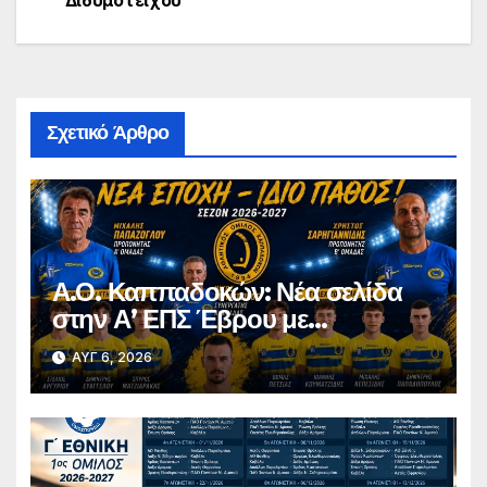
Διδυμοτείχου
Σχετικό Άρθρο
Α.Ο. Καππαδοκών: Νέα σελίδα
στην Α’ ΕΠΣ Έβρου με
φιλοδοξίες, σταθερότητα και
ΑΥΓ 6, 2026
επένδυση στη νέα γενιά