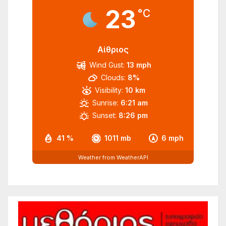
23
°C
Αίθριος
Wind Gust:
13 mph
Clouds:
8%
Visibility:
10 km
Sunrise:
6:21 am
Sunset:
8:26 pm
41 %
1011 mb
6 mph
Weather from WeatherAPI