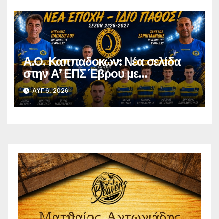
Α.Ο. Καππαδοκών: Νέα σελίδα
στην Α’ ΕΠΣ Έβρου με
φιλοδοξίες, σταθερότητα και
ΑΥΓ 6, 2026
επένδυση στη νέα γενιά