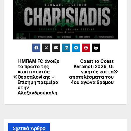
Η ΜΠΑΜ FC άνοιξε
Coast to Coast
Πλοήγηση
το πρώτο της
Keramoti 2026: Οι
«σπίτι» εκτός
νικητές και τα
άρθρων
Θεσσαλονίκης –
αποτελέσματα του
Επίσημη πρεμιέρα
4ου αγώνα δρόμου
στην
Αλεξανδρούπολη
Σχετικό Άρθρο