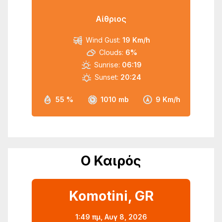
Αίθριος
Wind Gust:
19 Km/h
Clouds:
6%
Sunrise:
06:19
Sunset:
20:24
55 %
1010 mb
9 Km/h
Ο Καιρός
Komotini, GR
1:49 πμ,
Αυγ 8, 2026