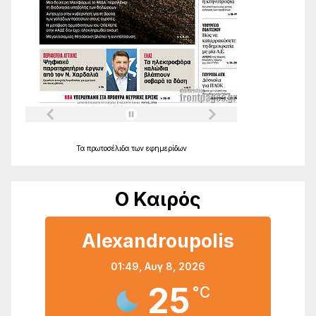
Τα
πρωτοσέλιδα
των
εφημερίδων
Ο Καιρός
Alexandroupolis
01:49,
Αυγ 8, 2026
25
°C