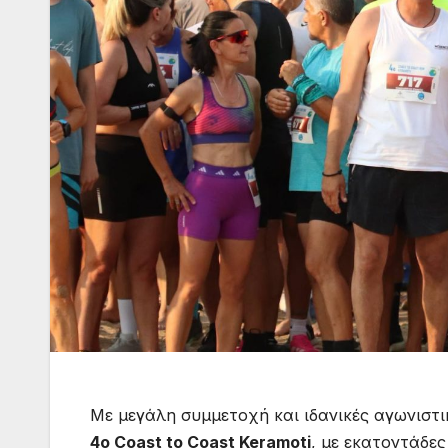
Με μεγάλη συμμετοχή και ιδανικές αγωνιστ
4ο Coast to Coast Keramoti
, με εκατοντάδες