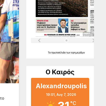
Τα
πρωτοσέλιδα
των
εφημερίδων
Ο Καιρός
Alexandroupolis
19:01,
Αυγ 7, 2026
 το
°C