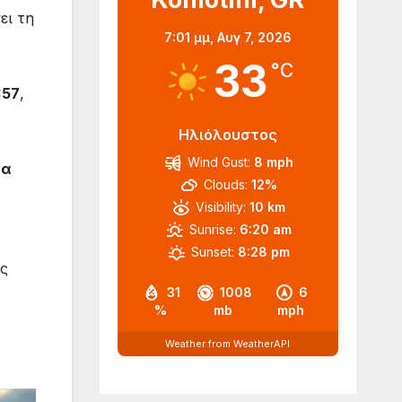
ει τη
7:01 μμ,
Αυγ 7, 2026
33
°C
:57
,
Ηλιόλουστος
Wind Gust:
8 mph
να
Clouds:
12%
Visibility:
10 km
Sunrise:
6:20 am
Sunset:
8:28 pm
ης
31
1008
6
%
mb
mph
Weather from WeatherAPI