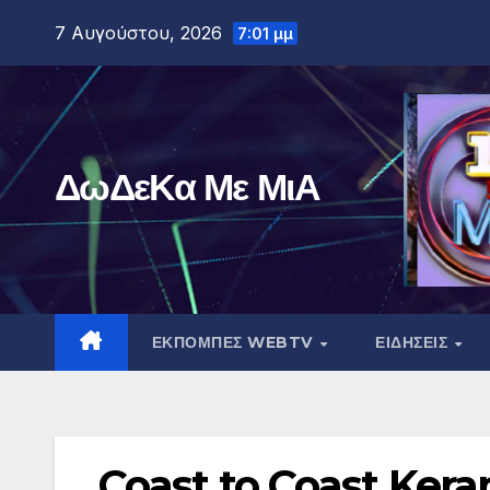
Μετάβαση
7 Αυγούστου, 2026
7:01 μμ
στο
περιεχόμενο
ΔωΔεΚα Με ΜιΑ
ΕΚΠΟΜΠΕΣ WEBTV
ΕΙΔΗΣΕΙΣ
Coast to Coast Keram