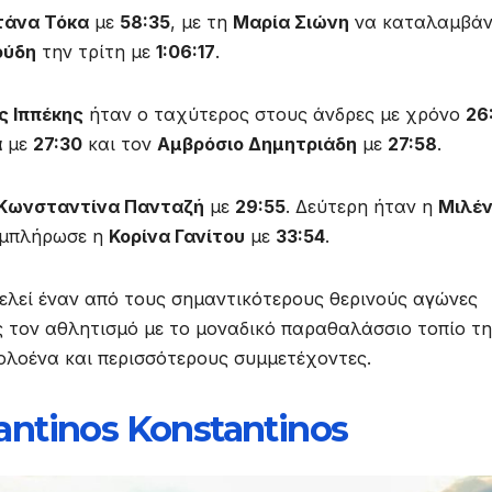
τάνα Τόκα
με
58:35
, με τη
Μαρία Σιώνη
να καταλαμβάν
ούδη
την τρίτη με
1:06:17
.
ς Ιππέκης
ήταν ο ταχύτερος στους άνδρες με χρόνο
26
α
με
27:30
και τον
Αμβρόσιο Δημητριάδη
με
27:58
.
Κωνσταντίνα Πανταζή
με
29:55
. Δεύτερη ήταν η
Μιλέ
υμπλήρωσε η
Κορίνα Γανίτου
με
33:54
.
οτελεί έναν από τους σημαντικότερους θερινούς αγώνες
 τον αθλητισμό με το μοναδικό παραθαλάσσιο τοπίο τ
λοένα και περισσότερους συμμετέχοντες.
antinos Konstantinos