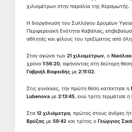
χιλιομέτρων στην παραλία της Κεραμωτής.
Η διοργάνωση του Συλλόγου Δρομέων Υγείας
Περιφερειακή Ενότητα Καβάλας, επιβεβαίωσ
αθλητές και φίλους του τρεξίματος από όλη
Στον αγώνα των
21 χιλιομέτρων
, ο
Νικόλαο
χρόνο
1:56:20
, αφήνοντας στη δεύτερη θέσ
Γαβριήλ Βαφειδής
με
2:11:02
.
Στις γυναίκες, την πρώτη θέση κατέκτησε η
Lubenova
με
2:13:45
, ενώ τρίτη τερμάτισε η
Στα
12 χιλιόμετρα
, πρώτος στους άνδρες ή
Βρύζας
με
59:42
και τρίτος ο
Γεώργιος Σικ