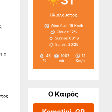
31
Ηλιόλουστος
Wind Gust:
19 Km/h
ς
Clouds:
12%
Sunrise:
06:18
Sunset:
20:25
σε ο
45
1007
12
%
mb
Km/h
Ο Καιρός
στος
Komotini, GR