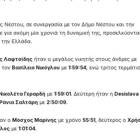
 Νέστου, σε συνεργασία με τον Δήμο Νέστου και την
ε για ακόμη μία χρονιά τη δυναμική της, προσελκύοντα
 την Ελλάδα.
ς Λαφτσίδης
ήταν ο μεγάλος νικητής στους άνδρες με
η τον
Βασίλειο Νικόγλου
με
1:59:54
, ενώ τρίτος τερμάτι
Νικολέτα Γεραρδή
με
1:59:01
. Δεύτερη ήταν η
Desislava
Ράνια Σαλτάρη
με
2:50:09
.
ταν ο
Μόσχος Μαρίνης
με χρόνο
55:51
, δεύτερος ο
Χρή
άλος
με
1:01:04
.