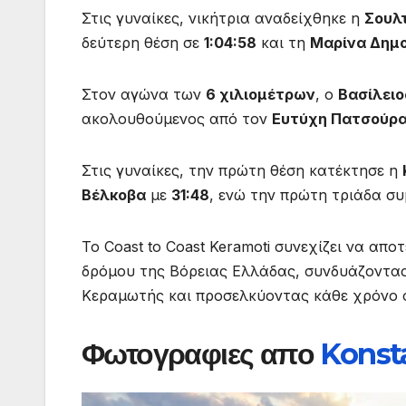
Στις γυναίκες, νικήτρια αναδείχθηκε η
Σουλ
δεύτερη θέση σε
1:04:58
και τη
Μαρίνα Δημ
Στον αγώνα των
6 χιλιομέτρων
, ο
Βασίλειο
ακολουθούμενος από τον
Ευτύχη Πατσούρ
Στις γυναίκες, την πρώτη θέση κατέκτησε η
Βέλκοβα
με
31:48
, ενώ την πρώτη τριάδα σ
Το Coast to Coast Keramoti συνεχίζει να απ
δρόμου της Βόρειας Ελλάδας, συνδυάζοντας
Κεραμωτής και προσελκύοντας κάθε χρόνο ο
Φωτογραφιες απο
Konst