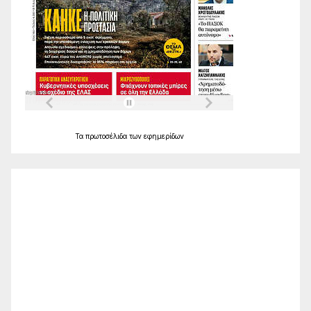
Τα
πρωτοσέλιδα
των
εφημερίδων
Ο Καιρός
Alexandroupolis
09:10,
Αυγ 8, 2026
29
°C