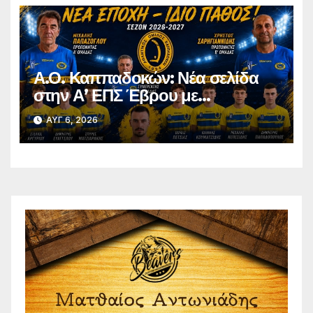
Α.Ο. Καππαδοκών: Νέα σελίδα
στην Α’ ΕΠΣ Έβρου με
φιλοδοξίες, σταθερότητα και
ΑΥΓ 6, 2026
επένδυση στη νέα γενιά