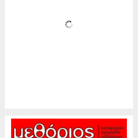
30
°C
Ηλιόλουστος
Wind Gust:
8 mph
Clouds:
14%
Visibility:
10 km
Sunrise:
6:21 am
Sunset:
8:26 pm
32 %
1011 mb
7 mph
Weather from WeatherAPI