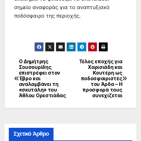
σημείο αναφοράς για το αναπτυξιακό
ποδόσφαιρο της περιοχής.
Ο Δημήτρης
Τέλος εποχής για
Πλοήγηση
Σουσουρίδης
Χαρισιάδη και
επιστρέφει στον
Κουτέρη ως
άρθρων
Έβρο και
ποδοσφαιριστές
αναλαμβάνει τη
του Άρδα – Η
«σκυτάλη» του
προσφορά τους
Άθλου Ορεστιάδας
συνεχίζεται
Σχετικό Άρθρο