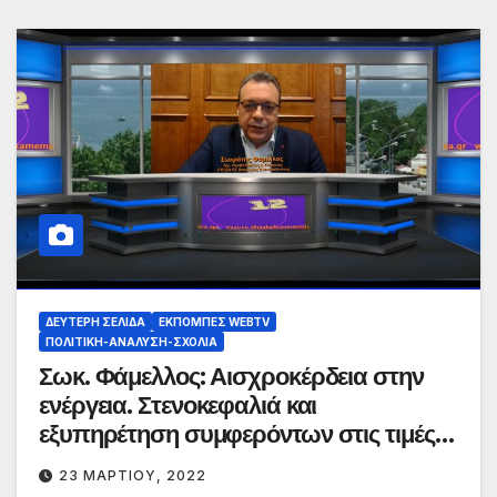
ΔΕΎΤΕΡΗ ΣΕΛΊΔΑ
ΕΚΠΟΜΠΈΣ WEBTV
ΠΟΛΙΤΙΚΉ-ΑΝΆΛΥΣΗ-ΣΧΌΛΙΑ
Σωκ. Φάμελλος: Αισχροκέρδεια στην
ενέργεια. Στενοκεφαλιά και
εξυπηρέτηση συμφερόντων στις τιμές
των καυσίμων.
23 ΜΑΡΤΊΟΥ, 2022