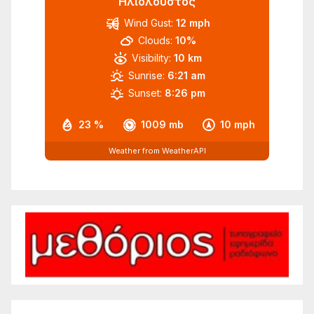
Ηλιόλουστος
Wind Gust:
12 mph
Clouds:
10%
Visibility:
10 km
Sunrise:
6:21 am
Sunset:
8:26 pm
23 %
1009 mb
10 mph
Weather from WeatherAPI