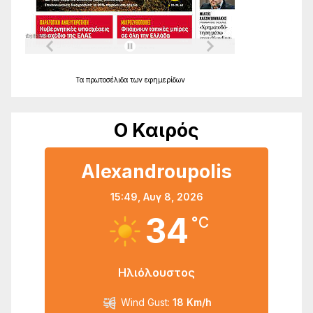
Τα
πρωτοσέλιδα
των
εφημερίδων
Ο Καιρός
Alexandroupolis
15:49,
Αυγ 8, 2026
34
°C
Ηλιόλουστος
Wind Gust:
18 Km/h