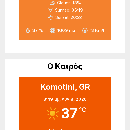
Clouds:
13%
Sunrise:
06:19
Sunset:
20:24
37 %
1009 mb
13 Km/h
Ο Καιρός
Komotini, GR
3:49 μμ,
Αυγ 8, 2026
37
°C