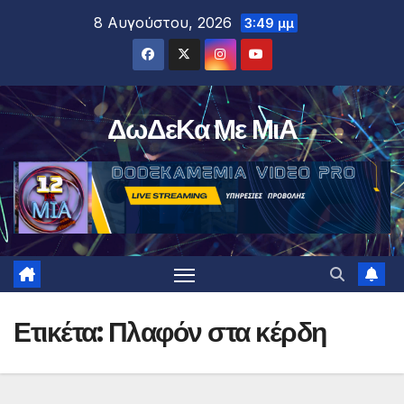
Μετάβαση
8 Αυγούστου, 2026
3:49 μμ
στο
περιεχόμενο
ΔωΔεΚα Με ΜιΑ
Ετικέτα:
Πλαφόν στα κέρδη