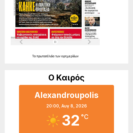
Τα
πρωτοσέλιδα
των
εφημερίδων
Ο Καιρός
Alexandroupolis
20:00,
Αυγ 8, 2026
32
°C