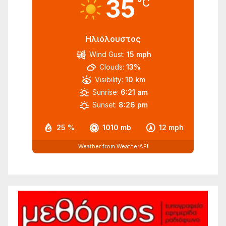
35
°C
Ηλιόλουστος
Wind Gust:
15 mph
Clouds:
13%
Visibility:
10 km
Sunrise:
6:21 am
Sunset:
8:26 pm
25 %
1010 mb
12 mph
Weather from WeatherAPI