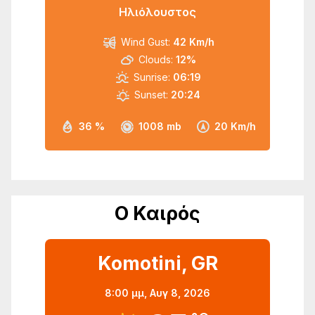
Ηλιόλουστος
Wind Gust:
42 Km/h
Clouds:
12%
Sunrise:
06:19
Sunset:
20:24
36 %
1008 mb
20 Km/h
Ο Καιρός
Komotini, GR
8:00 μμ,
Αυγ 8, 2026