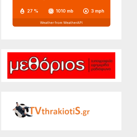
27 %
1010 mb
3 mph
Weather from WeatherAPI