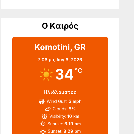
Ο Καιρός
Komotini, GR
7:06 μμ,
Αυγ 6, 2026
34
°C
Ηλιόλουστος
Wind Gust:
3 mph
Clouds:
8%
Visibility:
10 km
Sunrise:
6:19 am
Sunset:
8:29 pm