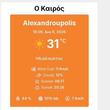
Ο Καιρός
Alexandroupolis
19:06,
Αυγ 6, 2026
31
°C
Ηλιόλουστος
Wind Gust:
11 Km/h
Clouds:
13%
Sunrise:
06:17
Sunset:
20:26
44 %
1010 mb
7 Km/h