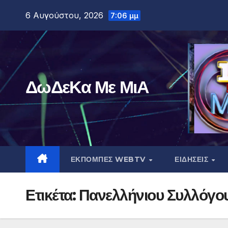
Μετάβαση
6 Αυγούστου, 2026
7:06 μμ
στο
περιεχόμενο
ΔωΔεΚα Με ΜιΑ
ΕΚΠΟΜΠΕΣ WEBTV
ΕΙΔΗΣΕΙΣ
Ετικέτα:
Πανελλήνιου Συλλόγο