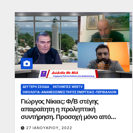
ΔΕΎΤΕΡΗ ΣΕΛΊΔΑ
ΕΚΠΟΜΠΈΣ WEBTV
ΟΙΚΟΛΟΓΊΑ-ΑΝΑΝΕΏΣΙΜΕΣ ΠΗΓΈΣ ΕΝΈΡΓΕΙΑΣ-ΠΕΡΙΒΆΛΛΟΝ
Γιώργος Νίκιας: Φ/Β στέγης
απαραίτητη η προληπτική
συντήρηση. Προσοχή μόνο από
επαγγελματίες. Κ. Φραγκούλης: Ο
27 ΙΑΝΟΥΑΡΊΟΥ, 2022
ΠΑΣΥΦΩΣ θα κινηθεί νομικα για το