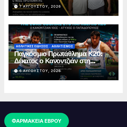
Κομοτηνής
7 ΑΥΓΟΎΣΤΟΥ, 2026
ΑΘΛΗΤΙΚΈΣ ΕΙΔΉΣΕΙΣ
ΑΘΛΗΤΙΣΜΌΣ
Παγκόσμιο Πρωτάθλημα Κ20:
Δέκατος ο Κανοντζιάν στη
σφαιροβολία – Άτυχος ο
6 ΑΥΓΟΎΣΤΟΥ, 2026
Παπαδόπουλος στον τελικό
ΦΑΡΜΑΚΕΙΑ ΕΒΡΟΥ