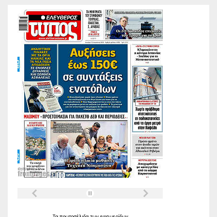
Τα
πρωτοσέλιδα
των
εφημερίδων