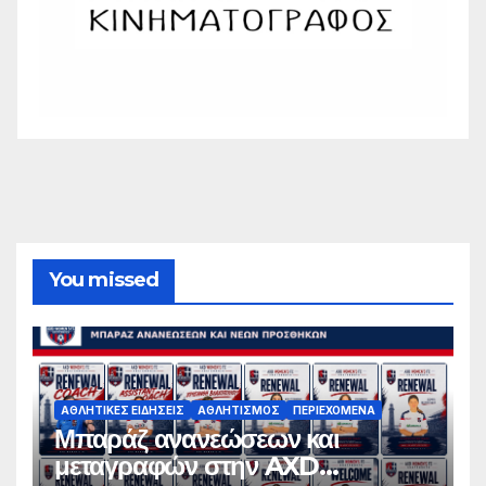
You missed
ΑΘΛΗΤΙΚΈΣ ΕΙΔΉΣΕΙΣ
ΑΘΛΗΤΙΣΜΌΣ
ΠΕΡΙΕΧΌΜΕΝΑ
Μπαράζ ανανεώσεων και
μεταγραφών στην AXD