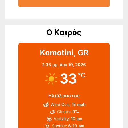
Ο Καιρός
Komotini, GR
2:36 μμ,
Αυγ 10, 2026
33
°C
Ηλιόλουστος
Wind Gust:
15 mph
Clouds:
0%
Visibility:
10 km
Sunrise:
6:23 am