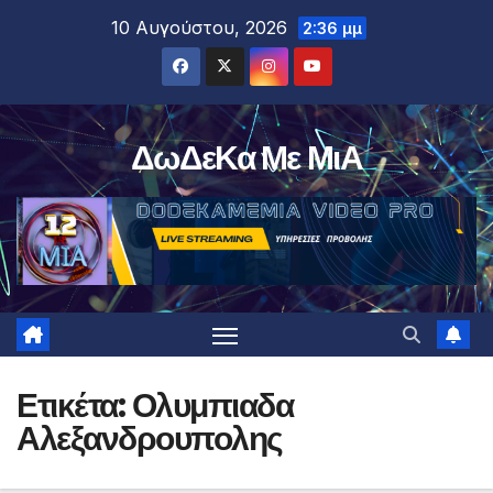
Μετάβαση
10 Αυγούστου, 2026
2:36 μμ
στο
περιεχόμενο
ΔωΔεΚα Με ΜιΑ
Ετικέτα:
Ολυμπιαδα
Αλεξανδρουπολης