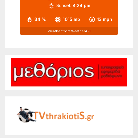
Sunset:
8:24 pm
34 %
1015 mb
13 mph
Weather from WeatherAPI