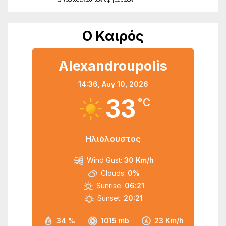
Ο Καιρός
Alexandroupolis
14:36,
Αυγ 10, 2026
33
°C
Ηλιόλουστος
Wind Gust:
30 Km/h
Clouds:
0%
Sunrise:
06:21
Sunset:
20:21
34 %
1015 mb
23 Km/h