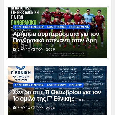
ΑΘΛΗΤΙΚΈΣ ΕΙΔΉΣΕΙΣ
ΑΘΛΗΤΙΣΜΌΣ
ΠΕΡΙΕΧΌΜΕΝΑ
Χρήσιμα συμπεράσματα για τον
Πανθρακικό απέναντι στον Άρη
5 ΑΥΓΟΎΣΤΟΥ, 2026
ΑΘΛΗΤΙΚΈΣ ΕΙΔΉΣΕΙΣ
ΑΘΛΗΤΙΣΜΌΣ
ΕΙΔΉΣΕΙΣ
Σέντρα στις 11 Οκτωβρίου για τον
1ο όμιλο της Γ’ Εθνικής –
Ανακοινώθηκε το πλήρες
5 ΑΥΓΟΎΣΤΟΥ, 2026
πρόγραμμα