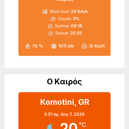
Wind Gust:
24 Km/h
Clouds:
3%
Sunrise:
06:18
Sunset:
20:25
70 %
1011 mb
12 Km/h
Ο Καιρός
Komotini, GR
5:51 πμ,
Αυγ 7, 2026
20
°C