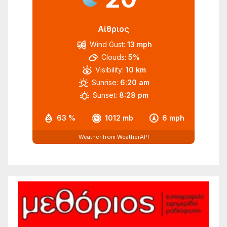
Αίθριος
Wind Gust:
13 mph
Clouds:
5%
Visibility:
10 km
Sunrise:
6:20 am
Sunset:
8:28 pm
63 %
1012 mb
6 mph
Weather from WeatherAPI