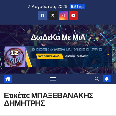
Μετάβαση
7 Αυγούστου, 2026
5:51 πμ
στο
περιεχόμενο
ΔωΔεΚα Με ΜιΑ
Ετικέτα:
ΜΠΑΞΕΒΑΝΑΚΗΣ
ΔΗΜΗΤΡΗΣ