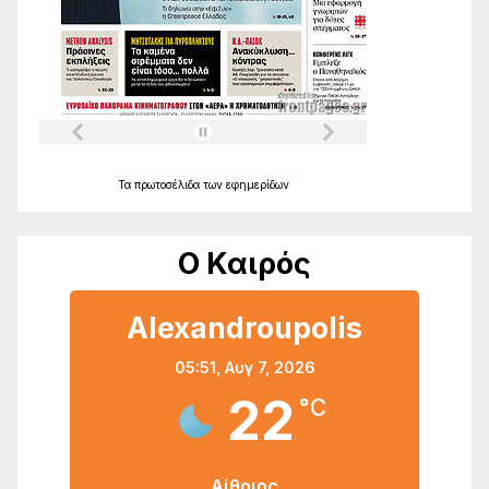
Τα
πρωτοσέλιδα
των
εφημερίδων
Ο Καιρός
Alexandroupolis
05:51,
Αυγ 7, 2026
22
°C
Αίθριος