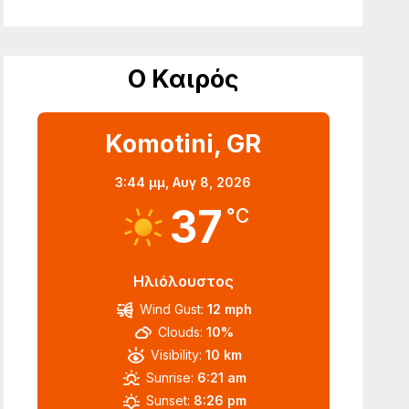
Ο Καιρός
Komotini, GR
3:44 μμ,
Αυγ 8, 2026
37
°C
Ηλιόλουστος
Wind Gust:
12 mph
Clouds:
10%
Visibility:
10 km
Sunrise:
6:21 am
Sunset:
8:26 pm