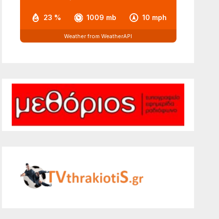
23 %
1009 mb
10 mph
Weather from WeatherAPI