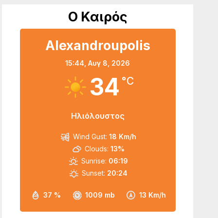
Ο Καιρός
Alexandroupolis
15:44,
Αυγ 8, 2026
34
°C
Ηλιόλουστος
Wind Gust:
18 Km/h
Clouds:
13%
Sunrise:
06:19
Sunset:
20:24
37 %
1009 mb
13 Km/h