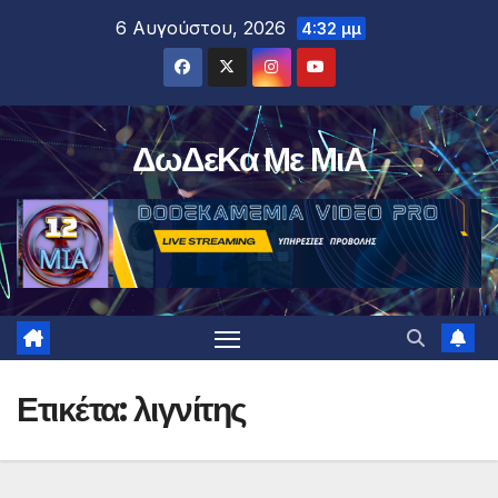
Μετάβαση
6 Αυγούστου, 2026
4:32 μμ
στο
περιεχόμενο
ΔωΔεΚα Με ΜιΑ
Ετικέτα:
λιγνίτης