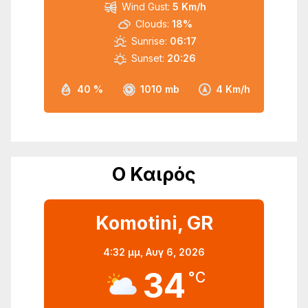
Wind Gust:
5 Km/h
Clouds:
18%
Sunrise:
06:17
Sunset:
20:26
40 %
1010 mb
4 Km/h
Ο Καιρός
Komotini, GR
4:32 μμ,
Αυγ 6, 2026
34
°C