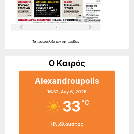
Τα
πρωτοσέλιδα
των
εφημερίδων
Ο Καιρός
Alexandroupolis
16:32,
Αυγ 6, 2026
33
°C
Ηλιόλουστος