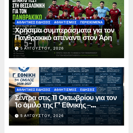
ΑΘΛΗΤΙΚΈΣ ΕΙΔΉΣΕΙΣ
ΑΘΛΗΤΙΣΜΌΣ
ΠΕΡΙΕΧΌΜΕΝΑ
Χρήσιμα συμπεράσματα για τον
Πανθρακικό απέναντι στον Άρη
5 ΑΥΓΟΎΣΤΟΥ, 2026
ΑΘΛΗΤΙΚΈΣ ΕΙΔΉΣΕΙΣ
ΑΘΛΗΤΙΣΜΌΣ
ΕΙΔΉΣΕΙΣ
Σέντρα στις 11 Οκτωβρίου για τον
1ο όμιλο της Γ’ Εθνικής –
Ανακοινώθηκε το πλήρες
5 ΑΥΓΟΎΣΤΟΥ, 2026
πρόγραμμα