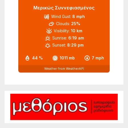
Μερικώς Συννεφιασμένος
Wind Gust:
8 mph
Clouds:
25%
Visibility:
10 km
Sunrise:
6:19 am
Sunset:
8:29 pm
44 %
1011 mb
7 mph
Weather from WeatherAPI