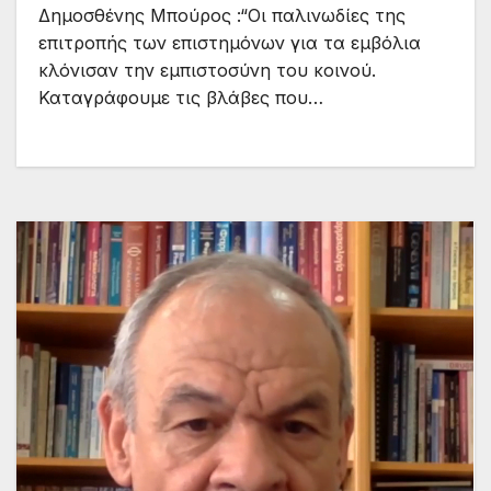
Δημοσθένης Μπούρος :“Οι παλινωδίες της
την ίνωση σε ασθενείς κοροναϊού που
επιτροπής των επιστημόνων για τα εμβόλια
νοσηλεύτηκαν“
κλόνισαν την εμπιστοσύνη του κοινού.
Καταγράφουμε τις βλάβες που…