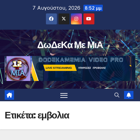
Μετάβαση
7 Αυγούστου, 2026
8:52 μμ
στο
περιεχόμενο
ΔωΔεΚα Με ΜιΑ
Ετικέτα:
εμβολια