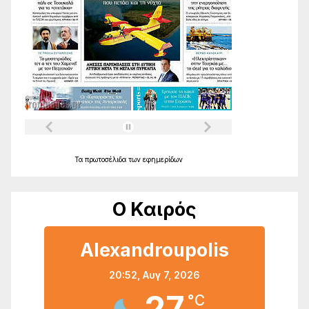
Τα
πρωτοσέλιδα
των
εφημερίδων
Ο Καιρός
Alexandroupolis
20:52,
Αυγ 7, 2026
27
°C