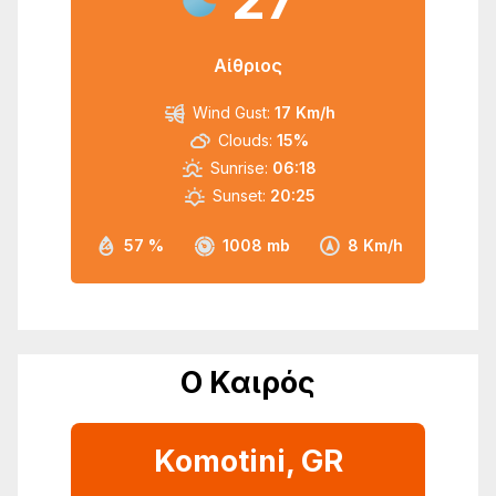
Αίθριος
Wind Gust:
17 Km/h
Clouds:
15%
Sunrise:
06:18
Sunset:
20:25
57 %
1008 mb
8 Km/h
Ο Καιρός
Komotini, GR