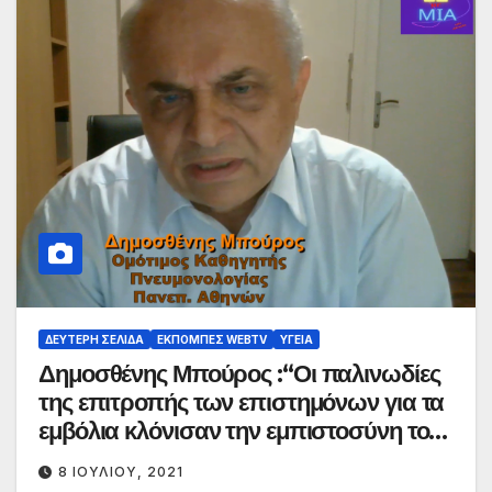
ΔΕΎΤΕΡΗ ΣΕΛΊΔΑ
ΕΚΠΟΜΠΈΣ WEBTV
ΥΓΕΊΑ
Δημοσθένης Μπούρος :“Οι παλινωδίες
της επιτροπής των επιστημόνων για τα
εμβόλια κλόνισαν την εμπιστοσύνη του
κοινού. Καταγράφουμε τις βλάβες που
8 ΙΟΥΛΊΟΥ, 2021
προκαλούνται στους πνεύμονες από