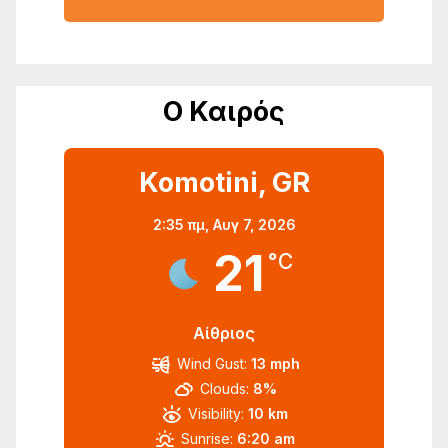
Ο Καιρός
Komotini, GR
2:35 πμ,
Αυγ 7, 2026
21
°C
Αίθριος
Wind Gust:
13 mph
Clouds:
8%
Visibility:
10 km
Sunrise:
6:20 am