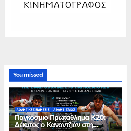
You missed
ΑΘΛΗΤΙΚΈΣ ΕΙΔΉΣΕΙΣ
ΑΘΛΗΤΙΣΜΌΣ
Παγκόσμιο Πρωτάθλημα Κ20:
Δέκατος ο Κανοντζιάν στη