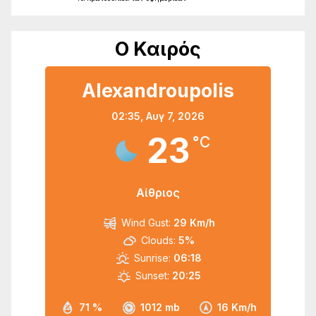
Ο Καιρός
Alexandroupolis
02:35,
Αυγ 7, 2026
23
°C
Αίθριος
Wind Gust:
29 Km/h
Clouds:
5%
Sunrise:
06:18
Sunset:
20:25
71 %
1012 mb
16 Km/h