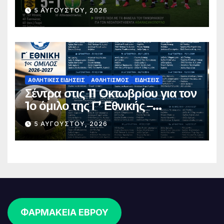
5 ΑΥΓΟΎΣΤΟΥ, 2026
ΑΘΛΗΤΙΚΈΣ ΕΙΔΉΣΕΙΣ
ΑΘΛΗΤΙΣΜΌΣ
ΕΙΔΉΣΕΙΣ
Σέντρα στις 11 Οκτωβρίου για τον
1ο όμιλο της Γ’ Εθνικής –
Ανακοινώθηκε το πλήρες
5 ΑΥΓΟΎΣΤΟΥ, 2026
πρόγραμμα
ΦΑΡΜΑΚΕΙΑ ΕΒΡΟΥ