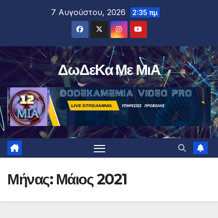
Μετάβαση
7 Αυγούστου, 2026
2:35 πμ
στο
περιεχόμενο
ΔωΔεΚα Με ΜιΑ
Μήνας:
Μάιος 2021