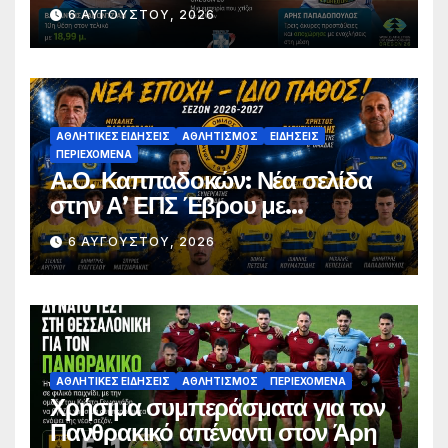
σφαιροβολία – Άτυχος ο
6 ΑΥΓΟΎΣΤΟΥ, 2026
Παπαδόπουλος στον τελικό
ΑΘΛΗΤΙΚΈΣ ΕΙΔΉΣΕΙΣ
ΑΘΛΗΤΙΣΜΌΣ
ΕΙΔΉΣΕΙΣ
ΠΕΡΙΕΧΌΜΕΝΑ
Α.Ο. Καππαδοκών: Νέα σελίδα
στην Α’ ΕΠΣ Έβρου με
φιλοδοξίες, σταθερότητα και
6 ΑΥΓΟΎΣΤΟΥ, 2026
επένδυση στη νέα γενιά
ΑΘΛΗΤΙΚΈΣ ΕΙΔΉΣΕΙΣ
ΑΘΛΗΤΙΣΜΌΣ
ΠΕΡΙΕΧΌΜΕΝΑ
Χρήσιμα συμπεράσματα για τον
Πανθρακικό απέναντι στον Άρη