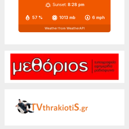
Sunset:
8:28 pm
57 %
1013 mb
6 mph
Weather from WeatherAPI