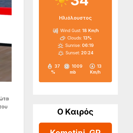
34
Ηλιόλουστος
Wind Gust:
18 Km/h
Clouds:
13%
Sunrise:
06:19
Sunset:
20:24
37
1009
13
%
mb
Km/h
νώτα
του
Ο Καιρός
Komotini, GR