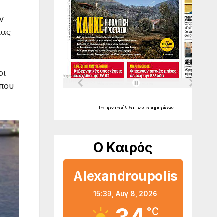
ν
ίας
οι
 που
Τα
πρωτοσέλιδα
των
εφημερίδων
Ο Καιρός
Alexandroupolis
15:39,
Αυγ 8, 2026
°C