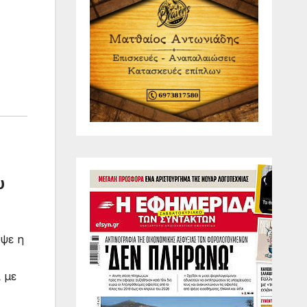
υ
ψε η
 με