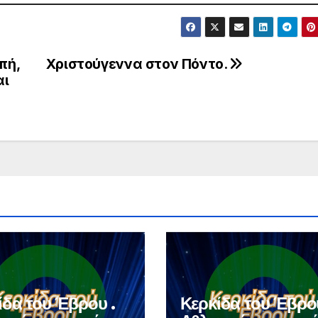
πή,
Χριστούγεννα στον Πόντο.
αι
ίδα του Έβρου .
Κερκίδα του Έβρου