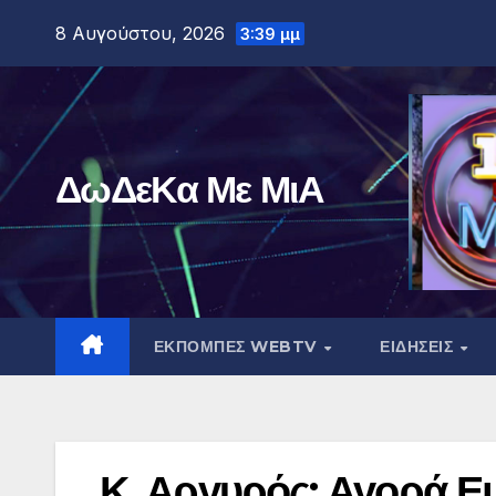
Μετάβαση
8 Αυγούστου, 2026
3:39 μμ
στο
περιεχόμενο
ΔωΔεΚα Με ΜιΑ
ΕΚΠΟΜΠΕΣ WEBTV
ΕΙΔΗΣΕΙΣ
Κ. Αργυρός: Αγορά Εμ