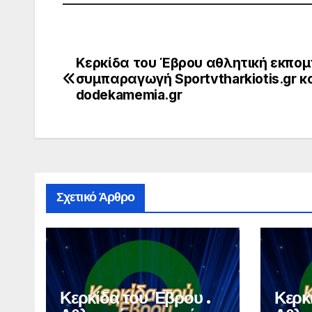
Κερκίδα του Έβρου αθλητική εκπομ
Πλοήγηση
συμπαραγωγή Sportvtharkiotis.gr κ
άρθρων
dodekamemia.gr
Σχετικό Άρθρο
Κερκίδα του Έβρου .
Κερκ