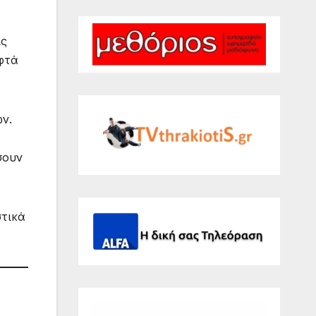
ις
εφτά
ν.
σουν
στικά