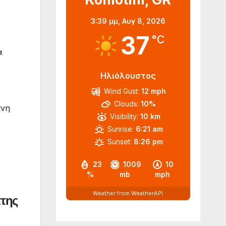
3:39 μμ,
Αυγ 8, 2026
37
°C
α
Ηλιόλουστος
Wind Gust:
12 mph
Clouds:
10%
ενη
Visibility:
10 km
Sunrise:
6:21 am
Sunset:
8:26 pm
23
1009
10
%
mb
mph
Weather from WeatherAPI
άτης