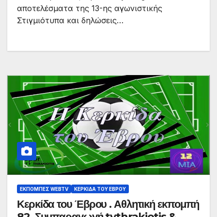
αποτελέσματα της 13-ης αγωνιστικής
Στιγμιότυπα και δηλώσεις…
ΕΚΠΟΜΠΈΣ WEBTV
ΚΕΡΚΊΔΑ ΤΟΥ ΈΒΡΟΥ
Κερκίδα του Έβρου . Αθλητική εκπομπή
82. Συμπαραγωγή tvthrakiotis &