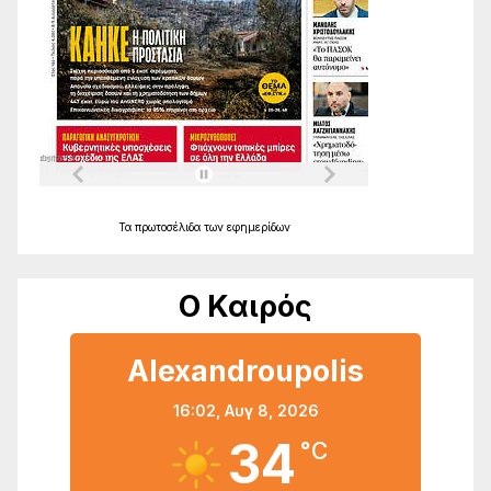
Τα
πρωτοσέλιδα
των
εφημερίδων
Ο Καιρός
Alexandroupolis
16:02,
Αυγ 8, 2026
34
°C