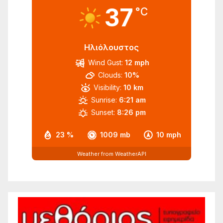
37
°C
Ηλιόλουστος
Wind Gust:
12 mph
Clouds:
10%
Visibility:
10 km
Sunrise:
6:21 am
Sunset:
8:26 pm
23 %
1009 mb
10 mph
Weather from WeatherAPI