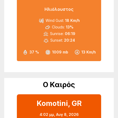
Ηλιόλουστος
Wind Gust:
18 Km/h
Clouds:
13%
Sunrise:
06:19
Sunset:
20:24
37 %
1009 mb
13 Km/h
Ο Καιρός
Komotini, GR
4:02 μμ,
Αυγ 8, 2026