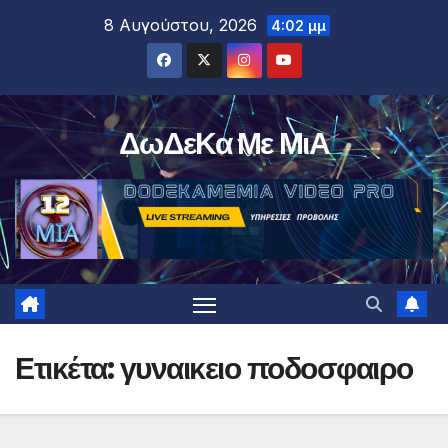
Μετάβαση
8 Αυγούστου, 2026
4:02 μμ
στο
περιεχόμενο
ΔωΔεΚα Με ΜιΑ
Ετικέτα:
γυναικειο ποδοσφαιρο