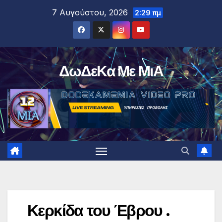
Μετάβαση
7 Αυγούστου, 2026
2:29 πμ
στο
περιεχόμενο
ΔωΔεΚα Με ΜιΑ
Κερκίδα του Έβρου .