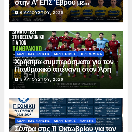
στην Α’ ΕΠΣ Έβρου με
φιλοδοξίες, σταθερότητα και
6 ΑΥΓΟΎΣΤΟΥ, 2026
επένδυση στη νέα γενιά
ΑΘΛΗΤΙΚΈΣ ΕΙΔΉΣΕΙΣ
ΑΘΛΗΤΙΣΜΌΣ
ΠΕΡΙΕΧΌΜΕΝΑ
Χρήσιμα συμπεράσματα για τον
Πανθρακικό απέναντι στον Άρη
5 ΑΥΓΟΎΣΤΟΥ, 2026
ΑΘΛΗΤΙΚΈΣ ΕΙΔΉΣΕΙΣ
ΑΘΛΗΤΙΣΜΌΣ
ΕΙΔΉΣΕΙΣ
Σέντρα στις 11 Οκτωβρίου για τον