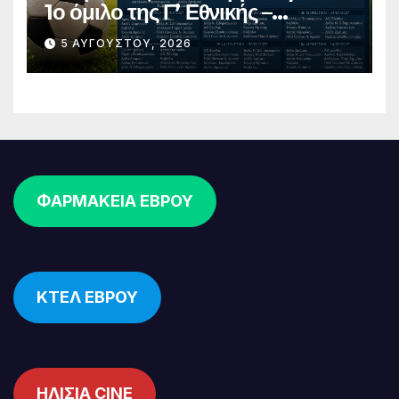
1ο όμιλο της Γ’ Εθνικής –
Ανακοινώθηκε το πλήρες
5 ΑΥΓΟΎΣΤΟΥ, 2026
πρόγραμμα
ΦΑΡΜΑΚΕΙΑ ΕΒΡΟΥ
ΚΤΕΛ ΕΒΡΟΥ
ΗΛΙΣΙΑ CINE