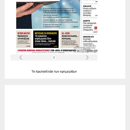
Τα
πρωτοσέλιδα
των
εφημερίδων
Ο Καιρός
Alexandroupolis
02:29,
Αυγ 7, 2026