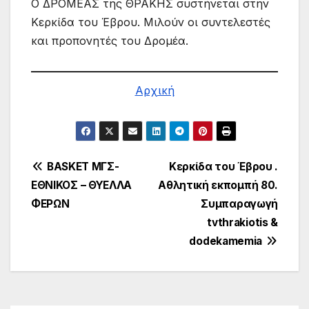
Ο ΔΡΟΜΕΑΣ της ΘΡΑΚΗΣ συστήνεται στην
Κερκίδα του Έβρου. Μιλούν οι συντελεστές
και προπονητές του Δρομέα.
Αρχική
Πλοήγηση
BASKET ΜΓΣ-
Κερκίδα του Έβρου .
ΕΘΝΙΚΟΣ – ΘΥΕΛΛΑ
Αθλητική εκπομπή 80.
άρθρων
ΦΕΡΩΝ
Συμπαραγωγή
tvthrakiotis &
dodekamemia