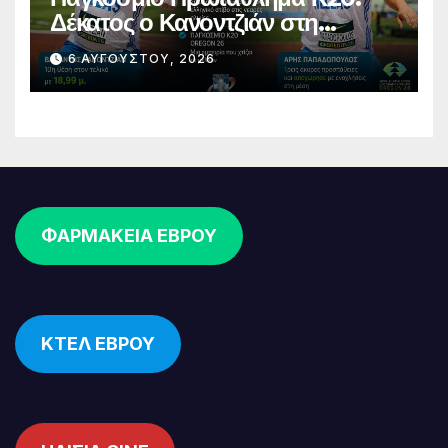
Δέκατος ο Κανοντζιάν στη
σφαιροβολία – Άτυχος ο
6 ΑΥΓΟΎΣΤΟΥ, 2026
Παπαδόπουλος στον τελικό
ΦΑΡΜΑΚΕΙΑ ΕΒΡΟΥ
ΚΤΕΛ ΕΒΡΟΥ