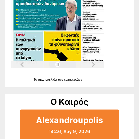
Τα
πρωτοσέλιδα
των
εφημερίδων
Ο Καιρός
Alexandroupolis
14:46,
Αυγ 9, 2026