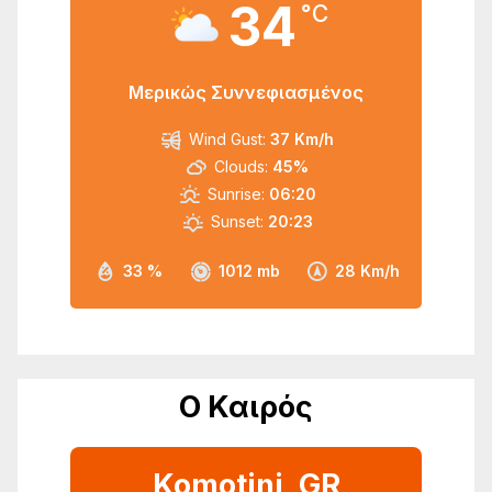
34
°C
Μερικώς Συννεφιασμένος
Wind Gust:
37 Km/h
Clouds:
45%
Sunrise:
06:20
Sunset:
20:23
33 %
1012 mb
28 Km/h
Ο Καιρός
Komotini, GR