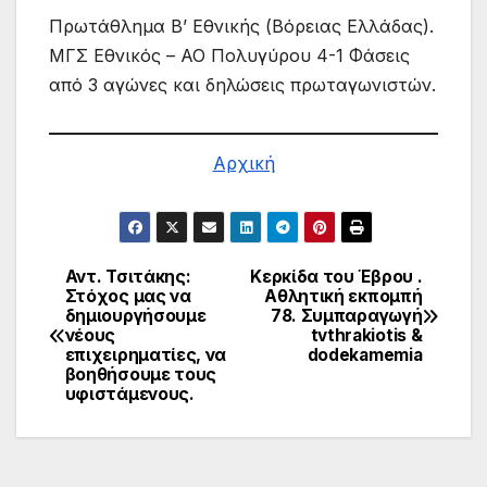
Πρωτάθλημα Β’ Εθνικής (Βόρειας Ελλάδας).
ΜΓΣ Εθνικός – ΑΟ Πολυγύρου 4-1 Φάσεις
από 3 αγώνες και δηλώσεις πρωταγωνιστών.
Αρχική
Αντ. Τσιτάκης:
Κερκίδα του Έβρου .
Πλοήγηση
Στόχος μας να
Αθλητική εκπομπή
δημιουργήσουμε
78. Συμπαραγωγή
άρθρων
νέους
tvthrakiotis &
επιχειρηματίες, να
dodekamemia
βοηθήσουμε τους
υφιστάμενους.