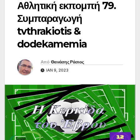
Αθλητική εκπομπή 79.
Συμπαραγωγή
tvthrakiotis &
dodekamemia
Από
Θανάσης Ράσιος
ΙΑΝ 9, 2023