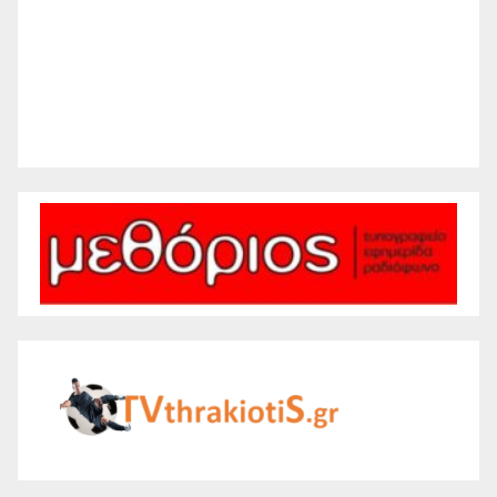
Sunset:
8:28 pm
29 %
1011 mb
5 mph
Weather from WeatherAPI