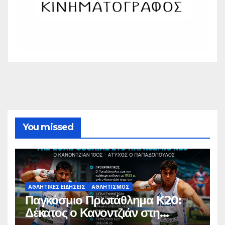
You missed
ΑΘΛΗΤΙΚΈΣ ΕΙΔΉΣΕΙΣ
ΑΘΛΗΤΙΣΜΌΣ
Παγκόσμιο Πρωτάθλημα Κ20:
Δέκατος ο Κανοντζιάν στη