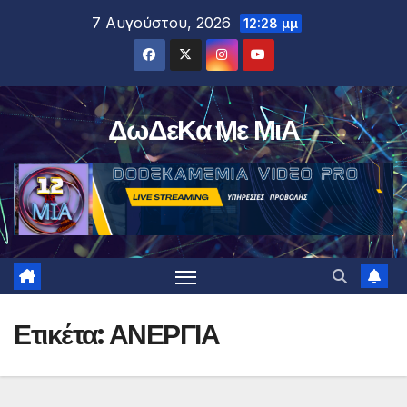
Μετάβαση
7 Αυγούστου, 2026
12:28 μμ
στο
περιεχόμενο
ΔωΔεΚα Με ΜιΑ
Ετικέτα:
ΑΝΕΡΓΙΑ