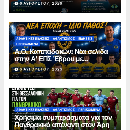
σφαιροβολία – Άτυχος ο
6 ΑΥΓΟΎΣΤΟΥ, 2026
Παπαδόπουλος στον τελικό
ΑΘΛΗΤΙΚΈΣ ΕΙΔΉΣΕΙΣ
ΑΘΛΗΤΙΣΜΌΣ
ΕΙΔΉΣΕΙΣ
ΠΕΡΙΕΧΌΜΕΝΑ
Α.Ο. Καππαδοκών: Νέα σελίδα
στην Α’ ΕΠΣ Έβρου με
φιλοδοξίες, σταθερότητα και
6 ΑΥΓΟΎΣΤΟΥ, 2026
επένδυση στη νέα γενιά
ΑΘΛΗΤΙΚΈΣ ΕΙΔΉΣΕΙΣ
ΑΘΛΗΤΙΣΜΌΣ
ΠΕΡΙΕΧΌΜΕΝΑ
Χρήσιμα συμπεράσματα για τον
Πανθρακικό απέναντι στον Άρη