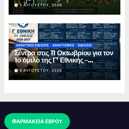
5 ΑΥΓΟΎΣΤΟΥ, 2026
ΑΘΛΗΤΙΚΈΣ ΕΙΔΉΣΕΙΣ
ΑΘΛΗΤΙΣΜΌΣ
ΕΙΔΉΣΕΙΣ
Σέντρα στις 11 Οκτωβρίου για τον
1ο όμιλο της Γ’ Εθνικής –
Ανακοινώθηκε το πλήρες
5 ΑΥΓΟΎΣΤΟΥ, 2026
πρόγραμμα
ΦΑΡΜΑΚΕΙΑ ΕΒΡΟΥ