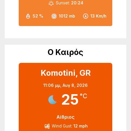
Sunset:
20:24
52 %
1012 mb
13 Km/h
Ο Καιρός
Komotini, GR
11:06 μμ,
Αυγ 8, 2026
25
°C
Αίθριος
Wind Gust:
12 mph