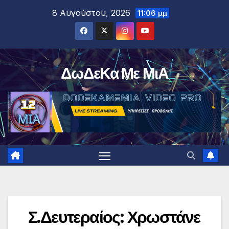
Μετάβαση
8 Αυγούστου, 2026
11:06 μμ
στο
περιεχόμενο
ΔωΔεΚα Με ΜιΑ
Σ.Δευτεραίος: Χρωστάνε