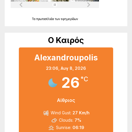
Τα
πρωτοσέλιδα
των
εφημερίδων
Ο Καιρός
Alexandroupolis
23:06,
Αυγ 8, 2026
26
°C
Αίθριος
Wind Gust:
27 Km/h
Clouds:
7%
Sunrise:
06:19