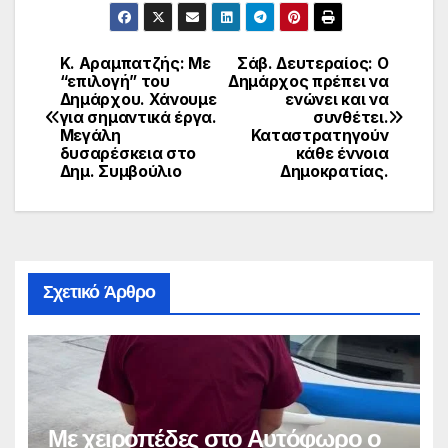
Κ. Αραμπατζής: Με
Σάβ. Δευτεραίος: Ο
Πλοήγηση
“επιλογή” του
Δημάρχος πρέπει να
Δημάρχου. Χάνουμε
ενώνει και να
άρθρων
για σημαντικά έργα.
συνθέτει.
Μεγάλη
Καταστρατηγούν
δυσαρέσκεια στο
κάθε έννοια
Δημ. Συμβούλιο
Δημοκρατίας.
Σχετικό Άρθρο
Με χειροπέδες στο Αυτόφωρο ο