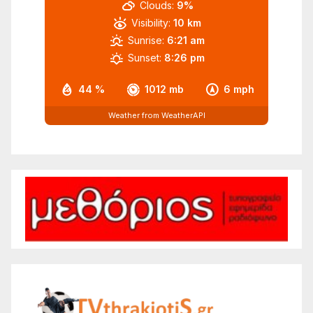
Clouds:
9%
Visibility:
10 km
Sunrise:
6:21 am
Sunset:
8:26 pm
44 %
1012 mb
6 mph
Weather from WeatherAPI