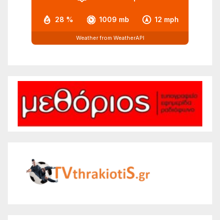
28 %
1009 mb
12 mph
Weather from WeatherAPI