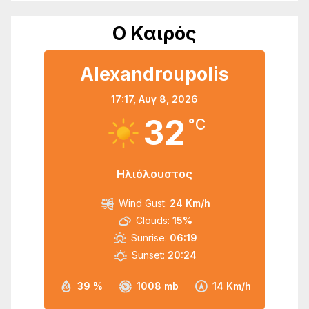
Ο Καιρός
Alexandroupolis
17:17,
Αυγ 8, 2026
32
°C
Ηλιόλουστος
Wind Gust:
24 Km/h
Clouds:
15%
Sunrise:
06:19
Sunset:
20:24
39 %
1008 mb
14 Km/h