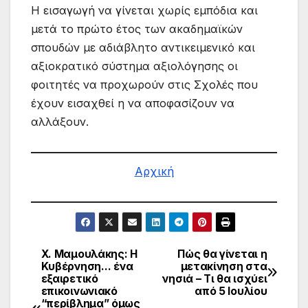
Η εισαγωγή να γίνεται χωρίς εμπόδια και
μετά το πρώτο έτος των ακαδημαϊκών
σπουδών με αδιάβλητο αντικειμενικό και
αξιοκρατικό σύστημα αξιολόγησης οι
φοιτητές να προχωρούν στις Σχολές που
έχουν εισαχθεί η να αποφασίζουν να
αλλάξουν.
Αρχική
Χ. Μαμουλάκης: Η
Πώς θα γίνεται η
Πλοήγηση
Κυβέρνηση… ένα
μετακίνηση στα
εξαιρετικό
νησιά – Τι θα ισχύει
άρθρων
επικοινωνιακό
από 5 Ιουλίου
“περίβλημα” όμως