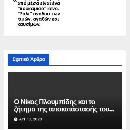
από μέσα είναι ένα
“πουκάμισο” κενό.
“Ράλι” ανόδου των
τιμών, αγαθών και
καυσίμων.
Σχετικό Άρθρο
Ο Νίκος Πλουμπίδης και το
ζήτημα της αποκατάστασής του
από το ΚΚΕ
ΑΥΓ 13, 2023