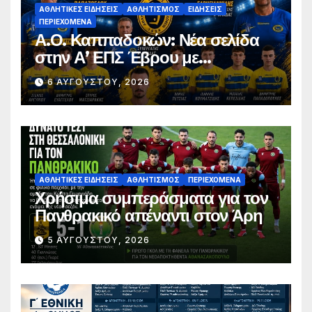
ΑΘΛΗΤΙΚΈΣ ΕΙΔΉΣΕΙΣ
ΑΘΛΗΤΙΣΜΌΣ
ΕΙΔΉΣΕΙΣ
ΠΕΡΙΕΧΌΜΕΝΑ
Α.Ο. Καππαδοκών: Νέα σελίδα
στην Α’ ΕΠΣ Έβρου με
φιλοδοξίες, σταθερότητα και
6 ΑΥΓΟΎΣΤΟΥ, 2026
επένδυση στη νέα γενιά
ΑΘΛΗΤΙΚΈΣ ΕΙΔΉΣΕΙΣ
ΑΘΛΗΤΙΣΜΌΣ
ΠΕΡΙΕΧΌΜΕΝΑ
Χρήσιμα συμπεράσματα για τον
Πανθρακικό απέναντι στον Άρη
5 ΑΥΓΟΎΣΤΟΥ, 2026