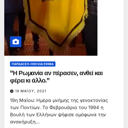
ΠΑΡΆΔΟΣΗ-ΉΘΗ ΚΑΙ ΈΘΙΜΑ
“Η Ρωμανία αν πέρασεν, ανθεί και
φέρει κι άλλο.”
19 ΜΑΪ́ΟΥ, 2021
19η Μαΐου: Ημέρα μνήμης της γενοκτονίας
των Ποντίων. Το Φεβρουάριο του 1994 η
Βουλή των Ελλήνων ψήφισε ομόφωνα την
ανακήρυξη…