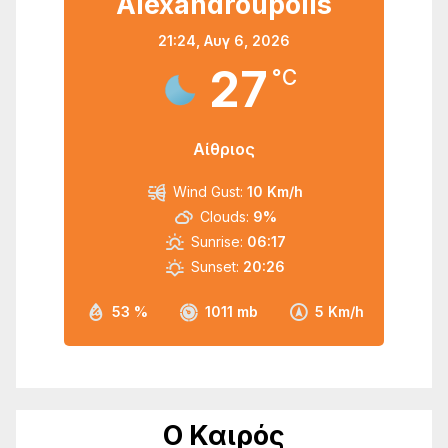
Alexandroupolis
21:24,
Αυγ 6, 2026
27
°C
Αίθριος
Wind Gust:
10 Km/h
Clouds:
9%
Sunrise:
06:17
Sunset:
20:26
53 %
1011 mb
5 Km/h
Ο Καιρός