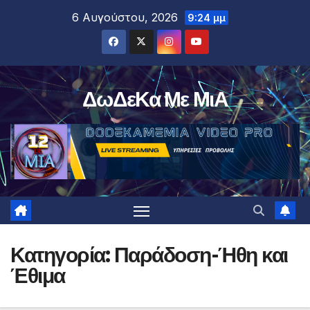
Μετάβαση
6 Αυγούστου, 2026
9:24 μμ
στο
περιεχόμενο
ΔωΔεΚα Με ΜιΑ
Κατηγορία:
Παράδοση-Ήθη και
Έθιμα