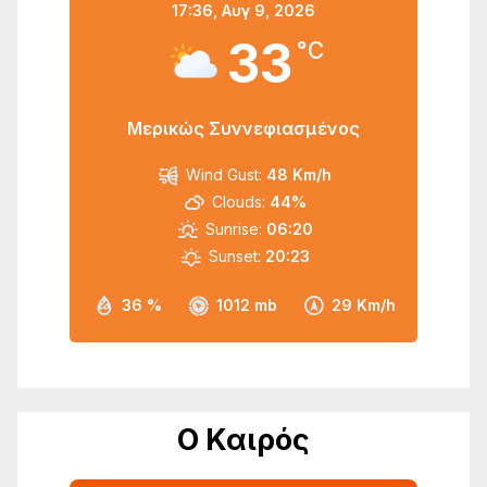
17:36,
Αυγ 9, 2026
33
°C
Μερικώς Συννεφιασμένος
Wind Gust:
48 Km/h
Clouds:
44%
Sunrise:
06:20
Sunset:
20:23
36 %
1012 mb
29 Km/h
Ο Καιρός