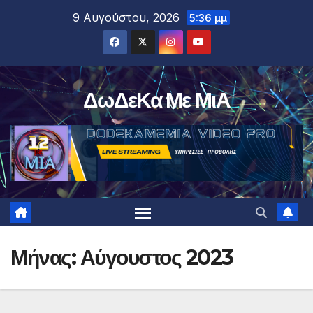
Μετάβαση
9 Αυγούστου, 2026
5:36 μμ
στο
περιεχόμενο
ΔωΔεΚα Με ΜιΑ
Μήνας:
Αύγουστος 2023