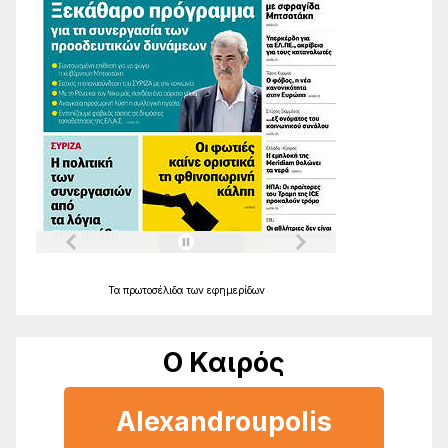
Τα
πρωτοσέλιδα
των
εφημερίδων
Ο Καιρός
Alexandroupolis