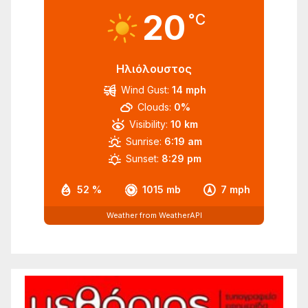
20
°C
Ηλιόλουστος
Wind Gust:
14 mph
Clouds:
0%
Visibility:
10 km
Sunrise:
6:19 am
Sunset:
8:29 pm
52 %
1015 mb
7 mph
Weather from WeatherAPI