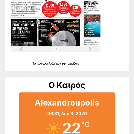
Τα
πρωτοσέλιδα
των
εφημερίδων
Ο Καιρός
Alexandroupolis
06:31,
Αυγ 6, 2026
22
°C