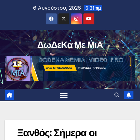
Μετάβαση
6 Αυγούστου, 2026
6:31 πμ
στο
περιεχόμενο
ΔωΔεΚα Με ΜιΑ
Ξανθός: Σήμερα οι