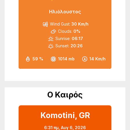
Ηλιόλουστος
Wind Gust:
30 Km/h
Clouds:
0%
Sunrise:
06:17
Sunset:
20:26
59 %
1014 mb
14 Km/h
Ο Καιρός
Komotini, GR
6:31 πμ,
Αυγ 6, 2026