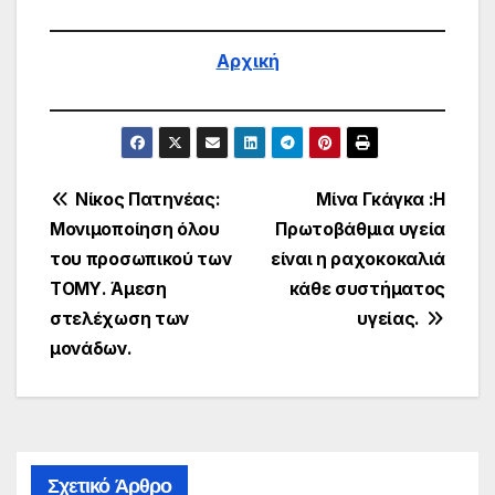
Αρχική
Πλοήγηση
Νίκος Πατηνέας:
Μίνα Γκάγκα :Η
Μονιμοποίηση όλου
Πρωτοβάθμια υγεία
άρθρων
του προσωπικού των
είναι η ραχοκοκαλιά
ΤΟΜΥ. Άμεση
κάθε συστήματος
στελέχωση των
υγείας.
μονάδων.
Σχετικό Άρθρο