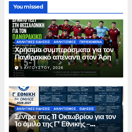
You missed
ΑΘΛΗΤΙΚΈΣ ΕΙΔΉΣΕΙΣ
ΑΘΛΗΤΙΣΜΌΣ
ΠΕΡΙΕΧΌΜΕΝΑ
Χρήσιμα συμπεράσματα για τον
Πανθρακικό απέναντι στον Άρη
5 ΑΥΓΟΎΣΤΟΥ, 2026
ΑΘΛΗΤΙΚΈΣ ΕΙΔΉΣΕΙΣ
ΑΘΛΗΤΙΣΜΌΣ
ΕΙΔΉΣΕΙΣ
Σέντρα στις 11 Οκτωβρίου για τον
1ο όμιλο της Γ’ Εθνικής –
Ανακοινώθηκε το πλήρες