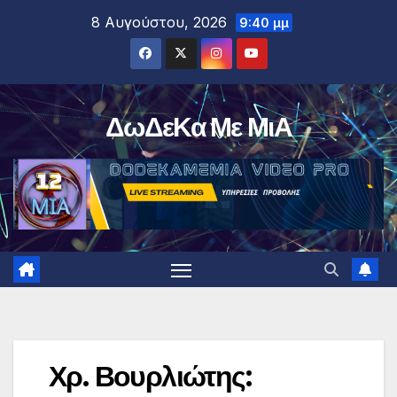
Μετάβαση
8 Αυγούστου, 2026
9:40 μμ
στο
περιεχόμενο
ΔωΔεΚα Με ΜιΑ
Χρ. Βουρλιώτης: