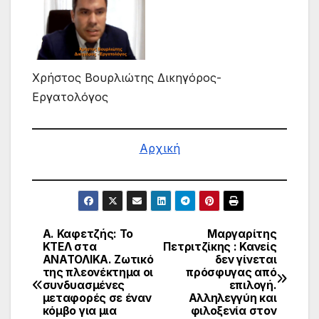
Χρήστος Βουρλιώτης Δικηγόρος-
Εργατολόγος
Αρχική
Α. Καφετζής: Το
Μαργαρίτης
Πλοήγηση
ΚΤΕΛ στα
Πετριτζίκης : Κανείς
ΑΝΑΤΟΛΙΚΑ. Ζωτικό
δεν γίνεται
άρθρων
της πλεονέκτημα οι
πρόσφυγας από
συνδυασμένες
επιλογή.
μεταφορές σε έναν
Αλληλεγγύη και
κόμβο για μια
φιλοξενία στον