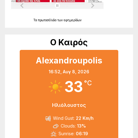
Τα
πρωτοσέλιδα
των
εφημερίδων
Ο Καιρός
Alexandroupolis
16:52,
Αυγ 8, 2026
33
°C
Ηλιόλουστος
Wind Gust:
22 Km/h
Clouds:
13%
Sunrise:
06:19