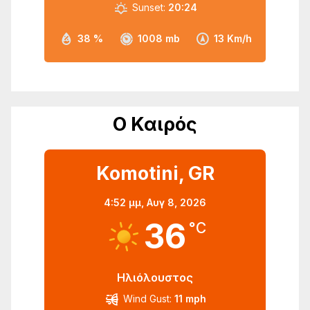
Sunset:
20:24
38 %
1008 mb
13 Km/h
Ο Καιρός
Komotini, GR
4:52 μμ,
Αυγ 8, 2026
36
°C
Ηλιόλουστος
Wind Gust:
11 mph