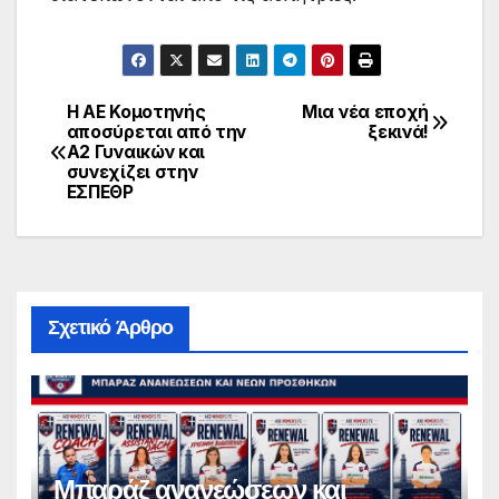
Η ΑΕ Κομοτηνής
Μια νέα εποχή
Πλοήγηση
αποσύρεται από την
ξεκινά!
Α2 Γυναικών και
άρθρων
συνεχίζει στην
ΕΣΠΕΘΡ
Σχετικό Άρθρο
Μπαράζ ανανεώσεων και