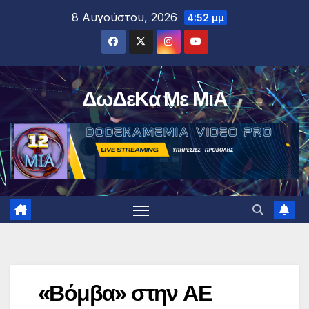
Μετάβαση
8 Αυγούστου, 2026
4:52 μμ
στο
περιεχόμενο
ΔωΔεΚα Με ΜιΑ
«Βόμβα» στην ΑΕ