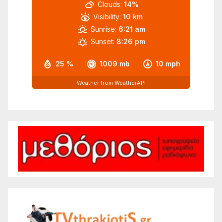
Clouds:
14%
Visibility:
10 km
Sunrise:
6:21 am
Sunset:
8:26 pm
25 %
1009 mb
10 mph
Weather from WeatherAPI