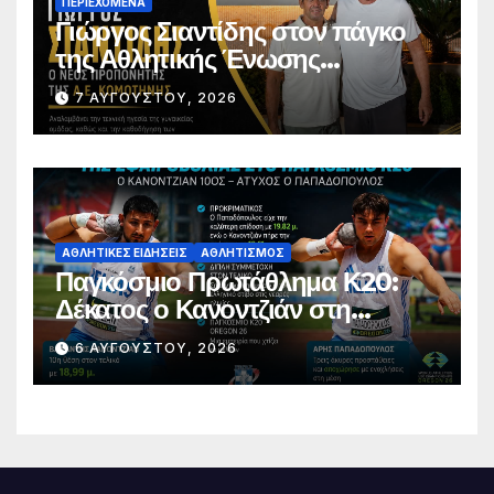
ΠΕΡΙΕΧΌΜΕΝΑ
Γιώργος Σιαντίδης στον πάγκο
της Αθλητικής Ένωσης
Κομοτηνής
7 ΑΥΓΟΎΣΤΟΥ, 2026
ΑΘΛΗΤΙΚΈΣ ΕΙΔΉΣΕΙΣ
ΑΘΛΗΤΙΣΜΌΣ
Παγκόσμιο Πρωτάθλημα Κ20:
Δέκατος ο Κανοντζιάν στη
σφαιροβολία – Άτυχος ο
6 ΑΥΓΟΎΣΤΟΥ, 2026
Παπαδόπουλος στον τελικό