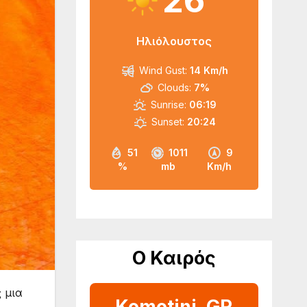
26
Ηλιόλουστος
Wind Gust:
14 Km/h
Clouds:
7%
Sunrise:
06:19
Sunset:
20:24
51
1011
9
%
mb
Km/h
Ο Καιρός
 μια
Komotini, GR