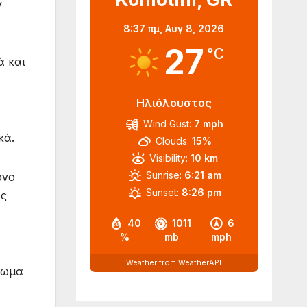
ν
8:37 πμ,
Αυγ 8, 2026
27
°C
ά και
Ηλιόλουστος
Wind Gust:
7 mph
κά.
Clouds:
15%
Visibility:
10 km
Sunrise:
6:21 am
όνο
Sunset:
8:26 pm
ος
40
1011
6
%
mb
mph
Weather from WeatherAPI
πωμα