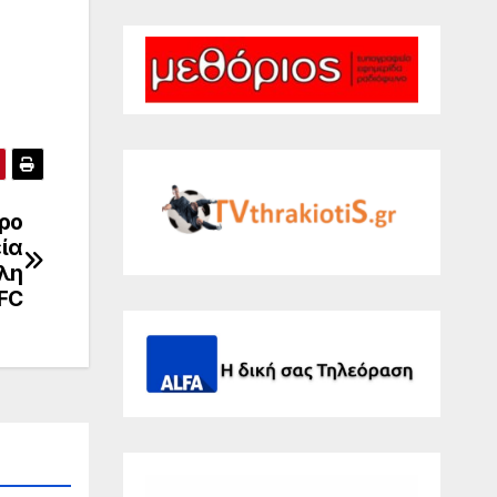
ιρο
ία
λη
FC