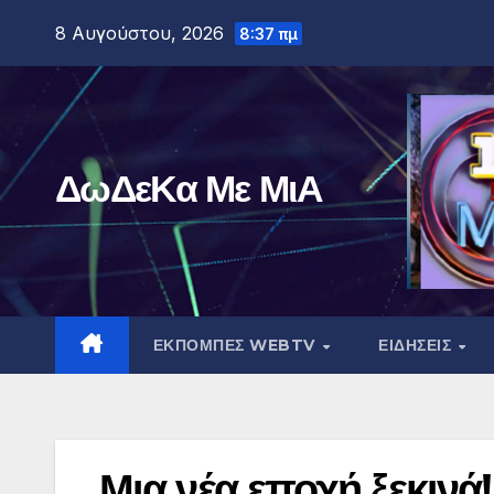
Μετάβαση
8 Αυγούστου, 2026
8:37 πμ
στο
περιεχόμενο
ΔωΔεΚα Με ΜιΑ
ΕΚΠΟΜΠΕΣ WEBTV
ΕΙΔΗΣΕΙΣ
Μια νέα εποχή ξεκινά!