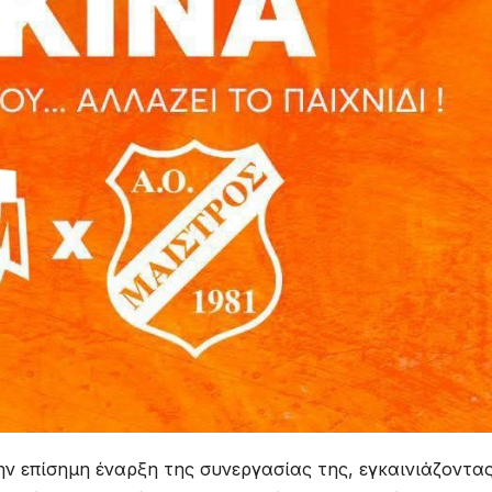
ν επίσημη έναρξη της συνεργασίας της, εγκαινιάζοντας