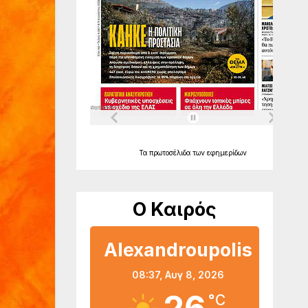
Τα
πρωτοσέλιδα
των
εφημερίδων
Ο Καιρός
Alexandroupolis
08:37,
Αυγ 8, 2026
°C