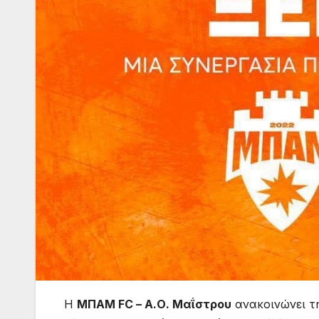
Η
ΜΠΑΜ FC – Α.Ο. Μαΐστρου
ανακοινώνει τη