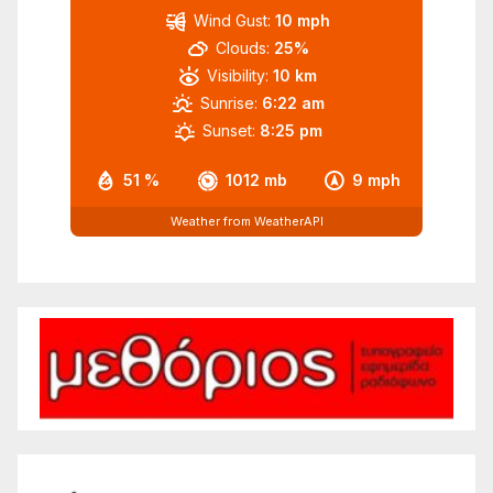
Wind Gust:
10 mph
Clouds:
25%
Visibility:
10 km
Sunrise:
6:22 am
Sunset:
8:25 pm
51 %
1012 mb
9 mph
Weather from WeatherAPI