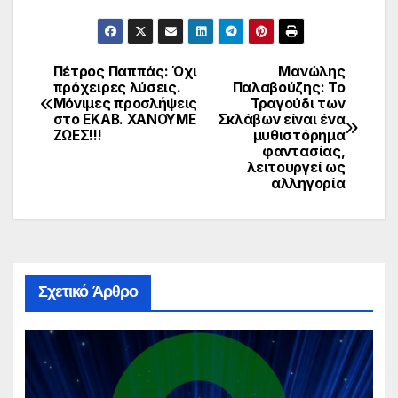
Πέτρος Παππάς: Όχι
Μανώλης
Πλοήγηση
πρόχειρες λύσεις.
Παλαβούζης: Το
Μόνιμες προσλήψεις
Τραγούδι των
άρθρων
στο ΕΚΑΒ. ΧΑΝΟΥΜΕ
Σκλάβων είναι ένα
ΖΩΕΣ!!!
μυθιστόρημα
φαντασίας,
λειτουργεί ως
αλληγορία
Σχετικό Άρθρο