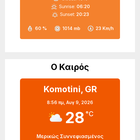
Sunrise:
06:20
Sunset:
20:23
60 %
1014 mb
23 Km/h
Ο Καιρός
Komotini, GR
8:56 πμ,
Αυγ 9, 2026
28
°C
Μερικώς Συννεφιασμένος