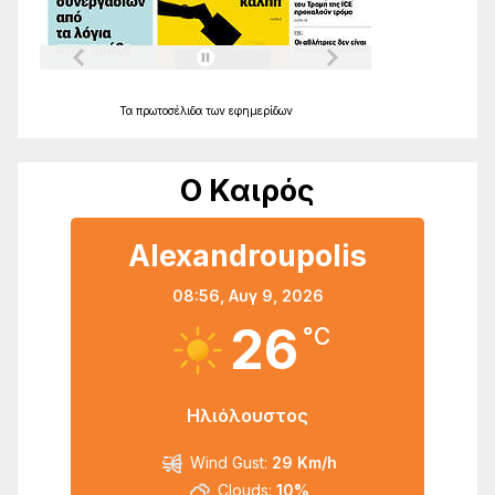
Τα
πρωτοσέλιδα
των
εφημερίδων
Ο Καιρός
Alexandroupolis
08:56,
Αυγ 9, 2026
26
°C
Ηλιόλουστος
Wind Gust:
29 Km/h
Clouds:
10%