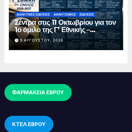
ΑΘΛΗΤΙΚΈΣ ΕΙΔΉΣΕΙΣ
ΑΘΛΗΤΙΣΜΌΣ
ΕΙΔΉΣΕΙΣ
Σέντρα στις 11 Οκτωβρίου για τον
1ο όμιλο της Γ’ Εθνικής –
Ανακοινώθηκε το πλήρες
5 ΑΥΓΟΎΣΤΟΥ, 2026
πρόγραμμα
ΦΑΡΜΑΚΕΙΑ ΕΒΡΟΥ
ΚΤΕΛ ΕΒΡΟΥ