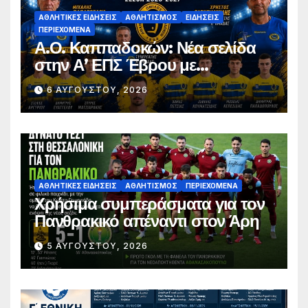
ΑΘΛΗΤΙΚΈΣ ΕΙΔΉΣΕΙΣ
ΑΘΛΗΤΙΣΜΌΣ
ΕΙΔΉΣΕΙΣ
ΠΕΡΙΕΧΌΜΕΝΑ
Α.Ο. Καππαδοκών: Νέα σελίδα
στην Α’ ΕΠΣ Έβρου με
φιλοδοξίες, σταθερότητα και
6 ΑΥΓΟΎΣΤΟΥ, 2026
επένδυση στη νέα γενιά
ΑΘΛΗΤΙΚΈΣ ΕΙΔΉΣΕΙΣ
ΑΘΛΗΤΙΣΜΌΣ
ΠΕΡΙΕΧΌΜΕΝΑ
Χρήσιμα συμπεράσματα για τον
Πανθρακικό απέναντι στον Άρη
5 ΑΥΓΟΎΣΤΟΥ, 2026