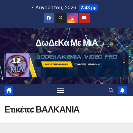
Μετάβαση
7 Αυγούστου, 2026
2:43 μμ
στο
περιεχόμενο
ΔωΔεΚα Με ΜιΑ
Ετικέτα:
ΒΑΛΚΑΝΙΑ