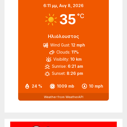
6:11 μμ,
Αυγ 8, 2026
35
°C
Ηλιόλουστος
Wind Gust:
12 mph
Clouds:
11%
Visibility:
10 km
Sunrise:
6:21 am
Sunset:
8:26 pm
24 %
1009 mb
10 mph
Weather from WeatherAPI