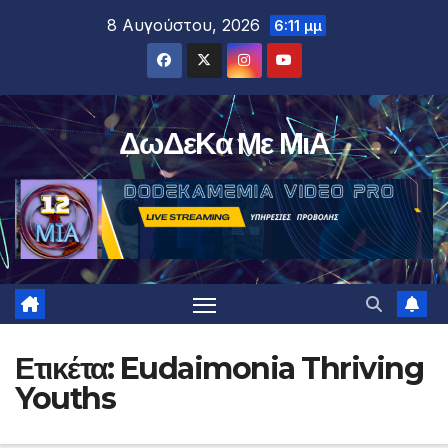
Μετάβαση
8 Αυγούστου, 2026
6:11 μμ
στο
περιεχόμενο
ΔωΔεΚα Με ΜιΑ
Ετικέτα:
Eudaimonia Thriving
Youths