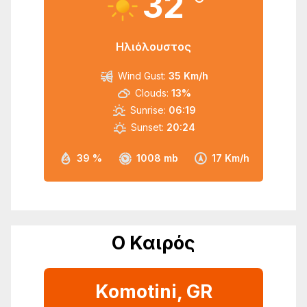
32
Ηλιόλουστος
Wind Gust:
35 Km/h
Clouds:
13%
Sunrise:
06:19
Sunset:
20:24
39 %
1008 mb
17 Km/h
Ο Καιρός
Komotini, GR