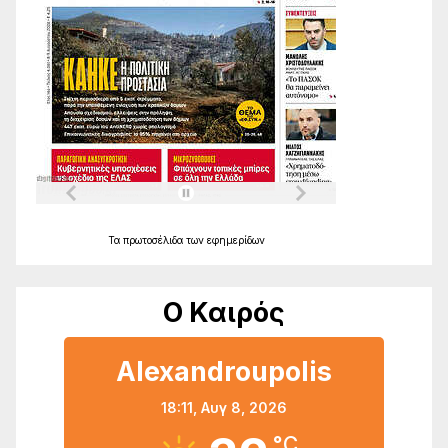
Τα
πρωτοσέλιδα
των
εφημερίδων
Ο Καιρός
Alexandroupolis
18:11,
Αυγ 8, 2026
°C