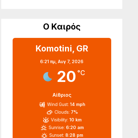
Ο Καιρός
Komotini, GR
6:21 πμ,
Αυγ 7, 2026
20
°C
Αίθριος
Wind Gust:
14 mph
Clouds:
7%
Visibility:
10 km
Sunrise:
6:20 am
Sunset:
8:28 pm