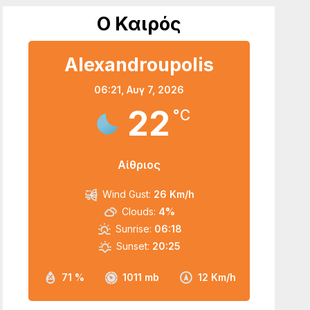
Ο Καιρός
Alexandroupolis
06:21,
Αυγ 7, 2026
22
°C
Αίθριος
Wind Gust:
26 Km/h
Clouds:
4%
Sunrise:
06:18
Sunset:
20:25
71 %
1011 mb
12 Km/h