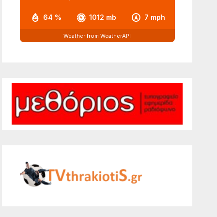
64 %
1012 mb
7 mph
Weather from WeatherAPI