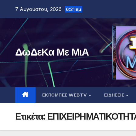
Μετάβαση
7 Αυγούστου, 2026
6:21 πμ
στο
περιεχόμενο
ΔωΔεΚα Με ΜιΑ
ΕΚΠΟΜΠΕΣ WEBTV
ΕΙΔΗΣΕΙΣ
Ετικέτα:
ΕΠΙΧΕΙΡΗΜΑΤΙΚΟΤΗΤ