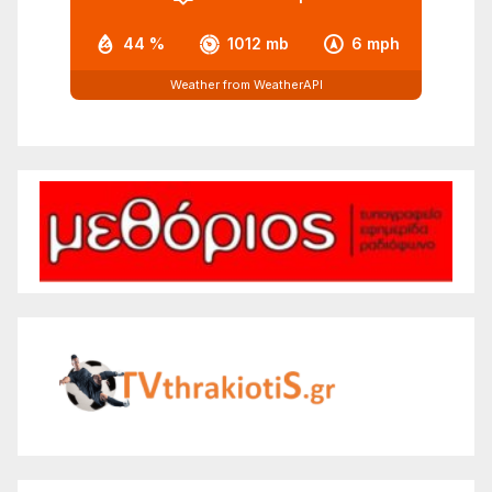
44 %
1012 mb
6 mph
Weather from WeatherAPI