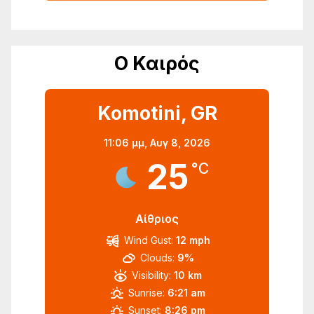
Ο Καιρός
Komotini, GR
11:06 μμ,
Αυγ 8, 2026
25
°C
Αίθριος
Wind Gust:
12 mph
Clouds:
9%
Visibility:
10 km
Sunrise:
6:21 am
Sunset:
8:26 pm