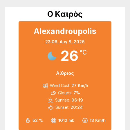
Ο Καιρός
Alexandroupolis
23:06,
Αυγ 8, 2026
26
°C
Αίθριος
Wind Gust:
27 Km/h
Clouds:
7%
Sunrise:
06:19
Sunset:
20:24
52 %
1012 mb
13 Km/h