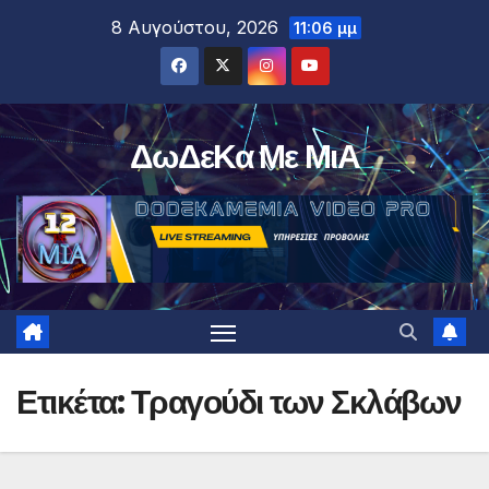
Μετάβαση
8 Αυγούστου, 2026
11:06 μμ
στο
περιεχόμενο
ΔωΔεΚα Με ΜιΑ
Ετικέτα:
Τραγούδι των Σκλάβων