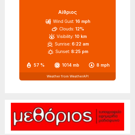
Αίθριος
Wind Gust:
16 mph
Clouds:
12%
Visibility:
10 km
Sunrise:
6:22 am
Sunset:
8:25 pm
57 %
1014 mb
8 mph
Weather from WeatherAPI