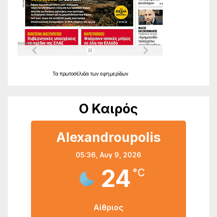
Τα
πρωτοσέλιδα
των
εφημερίδων
Ο Καιρός
Alexandroupolis
05:36,
Αυγ 9, 2026
24
°C
Αίθριος