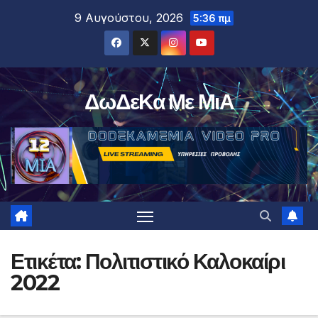
Μετάβαση
9 Αυγούστου, 2026
5:36 πμ
στο
περιεχόμενο
ΔωΔεΚα Με ΜιΑ
Ετικέτα:
Πολιτιστικό Καλοκαίρι
2022