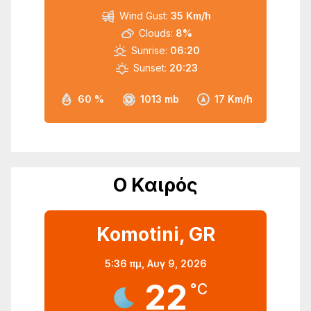
Wind Gust:
35 Km/h
Clouds:
8%
Sunrise:
06:20
Sunset:
20:23
60 %
1013 mb
17 Km/h
Ο Καιρός
Komotini, GR
5:36 πμ,
Αυγ 9, 2026
22
°C