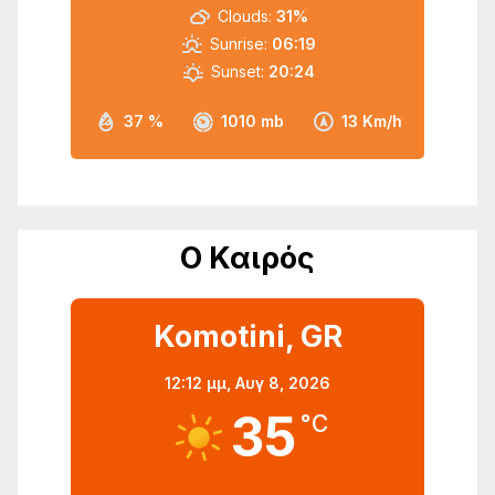
Clouds:
31%
Sunrise:
06:19
Sunset:
20:24
37 %
1010 mb
13 Km/h
Ο Καιρός
Komotini, GR
12:12 μμ,
Αυγ 8, 2026
35
°C