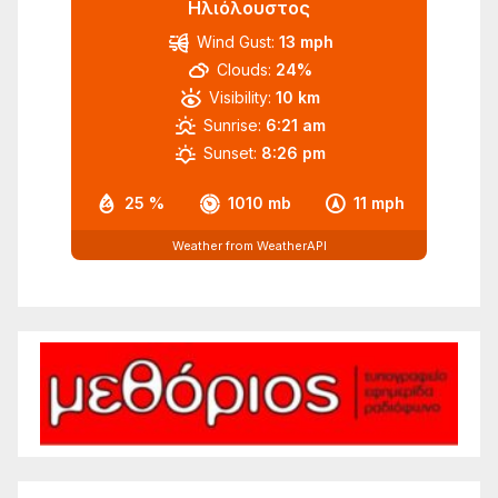
Ηλιόλουστος
Wind Gust:
13 mph
Clouds:
24%
Visibility:
10 km
Sunrise:
6:21 am
Sunset:
8:26 pm
25 %
1010 mb
11 mph
Weather from WeatherAPI