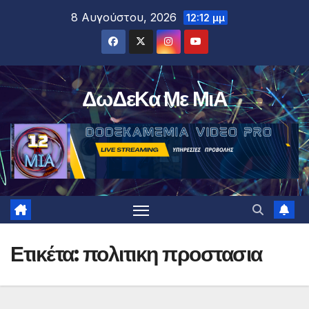
Μετάβαση
8 Αυγούστου, 2026
12:12 μμ
στο
περιεχόμενο
ΔωΔεΚα Με ΜιΑ
Ετικέτα:
πολιτικη προστασια