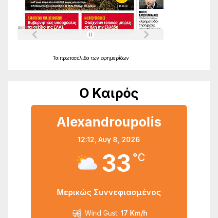
Τα
πρωτοσέλιδα
των
εφημερίδων
Ο Καιρός
Alexandroupolis
12:12,
Αυγ 8, 2026
33
°C
Μερικώς Συννεφιασμένος
Wind Gust:
17 Km/h