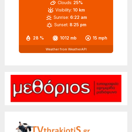
Clouds:
25%
Visibility:
10 km
Sunrise:
6:22 am
Sunset:
8:25 pm
28 %
1012 mb
15 mph
Weather from WeatherAPI