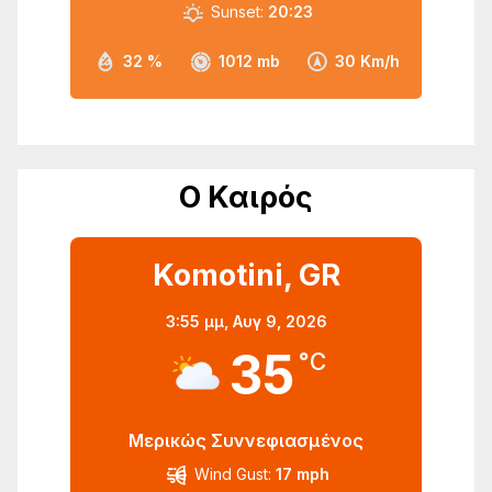
Sunset:
20:23
32 %
1012 mb
30 Km/h
Ο Καιρός
Komotini, GR
3:55 μμ,
Αυγ 9, 2026
35
°C
Μερικώς Συννεφιασμένος
Wind Gust:
17 mph