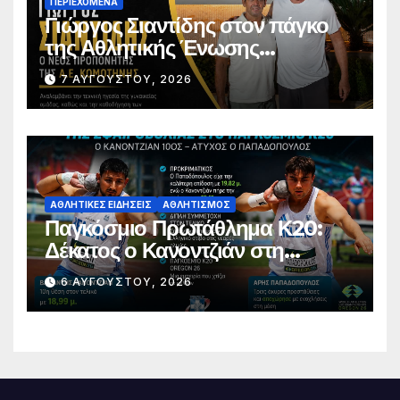
ΠΕΡΙΕΧΌΜΕΝΑ
Γιώργος Σιαντίδης στον πάγκο
της Αθλητικής Ένωσης
Κομοτηνής
7 ΑΥΓΟΎΣΤΟΥ, 2026
ΑΘΛΗΤΙΚΈΣ ΕΙΔΉΣΕΙΣ
ΑΘΛΗΤΙΣΜΌΣ
Παγκόσμιο Πρωτάθλημα Κ20:
Δέκατος ο Κανοντζιάν στη
σφαιροβολία – Άτυχος ο
6 ΑΥΓΟΎΣΤΟΥ, 2026
Παπαδόπουλος στον τελικό