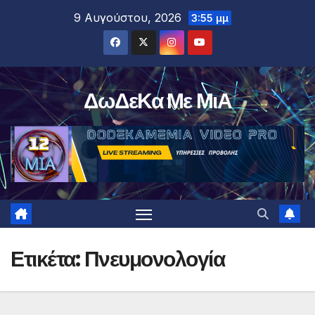
Μετάβαση
9 Αυγούστου, 2026
3:55 μμ
στο
περιεχόμενο
ΔωΔεΚα Με ΜιΑ
Ετικέτα:
Πνευμονολογία