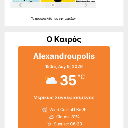
Τα
πρωτοσέλιδα
των
εφημερίδων
Ο Καιρός
Alexandroupolis
15:55,
Αυγ 9, 2026
35
°C
Μερικώς Συννεφιασμένος
Wind Gust:
41 Km/h
Clouds:
31%
Sunrise:
06:20